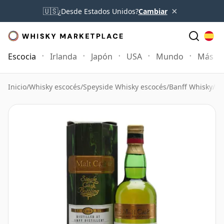
×
🇺🇸
¿Desde Estados Unidos?
Cambiar
Escocia
Irlanda
Japón
USA
Mundo
Más
Inicio
/
Whisky escocés
/
Speyside Whisky escocés
/
Banff Whisky
/
Ba