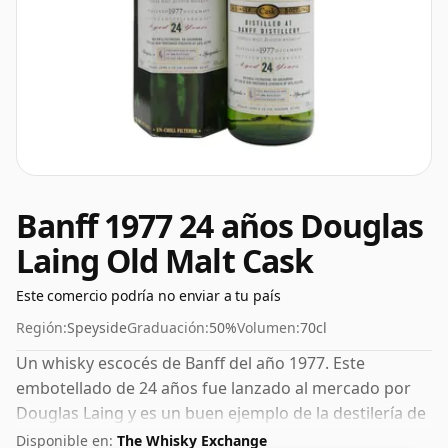
Banff 1977 24 años Douglas
Laing Old Malt Cask
Este comercio podría no enviar a tu país
Región:
Speyside
Graduación:
50%
Volumen:
70cl
Un whisky escocés de Banff del año 1977. Este
embotellado de 24 años fue lanzado al mercado por
Douglas Laing y es un buen ejemplo de la destilería de
Speyside. Al 50%, ciertamente puedes agregar una o
Disponible en:
The Whisky Exchange