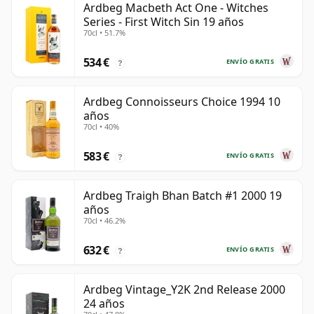
Ardbeg Macbeth Act One - Witches
Series - First Witch Sin 19 años
70cl • 51.7%
534 €
ENVÍO GRATIS
?
Ardbeg Connoisseurs Choice 1994 10
años
70cl • 40%
583 €
ENVÍO GRATIS
?
Ardbeg Traigh Bhan Batch #1 2000 19
años
70cl • 46.2%
632 €
ENVÍO GRATIS
?
Ardbeg Vintage_Y2K 2nd Release 2000
24 años