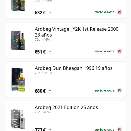
70cl • 47.8%
632 €
ENVÍO GRATIS
?
Ardbeg Vintage _Y2K 1st Release 2000
23 años
70cl • 46%
651 €
ENVÍO GRATIS
?
Ardbeg Dun Bheagan 1996 19 años
70cl • 46.1%
680 €
ENVÍO GRATIS
?
Ardbeg 2021 Edition 25 años
70cl • 46%
777 €
ENVÍO GRATIS
?