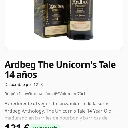
Ardbeg The Unicorn's Tale
14 años
Disponible por 121 €
Región:
Islay
Graduación:
46%
Volumen:
70cl
Experimente el segundo lanzamiento de la serie
Ardbeg Anthology, The Unicorn's Tale 14 Year Old,
madurado en barriles de bourbon y barricas de
121 €
Madeira. El aroma tiene un toque fuerte de cáscara de
Mejor precio