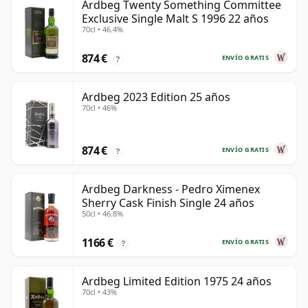
Ardbeg Twenty Something Committee
Exclusive Single Malt S 1996 22 años
70cl • 46.4%
874 €
ENVÍO GRATIS
?
Ardbeg 2023 Edition 25 años
70cl • 46%
874 €
ENVÍO GRATIS
?
Ardbeg Darkness - Pedro Ximenex
Sherry Cask Finish Single 24 años
50cl • 46.8%
1166 €
ENVÍO GRATIS
?
Ardbeg Limited Edition 1975 24 años
70cl • 43%