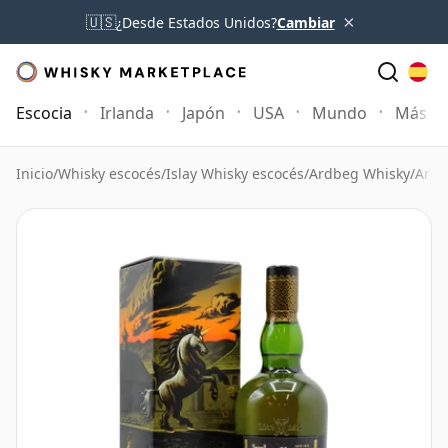
×
🇺🇸
¿Desde Estados Unidos?
Cambiar
Escocia
Irlanda
Japón
USA
Mundo
Más
Inicio
/
Whisky escocés
/
Islay Whisky escocés
/
Ardbeg Whisky
/
Ardb