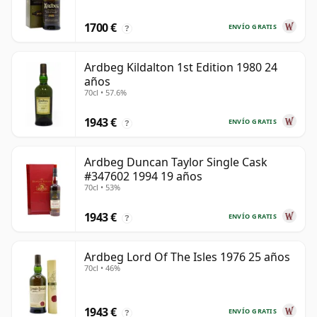
1700 €
ENVÍO GRATIS
?
Ardbeg Kildalton 1st Edition 1980 24
años
70cl • 57.6%
1943 €
ENVÍO GRATIS
?
Ardbeg Duncan Taylor Single Cask
#347602 1994 19 años
70cl • 53%
1943 €
ENVÍO GRATIS
?
Ardbeg Lord Of The Isles 1976 25 años
70cl • 46%
1943 €
ENVÍO GRATIS
?