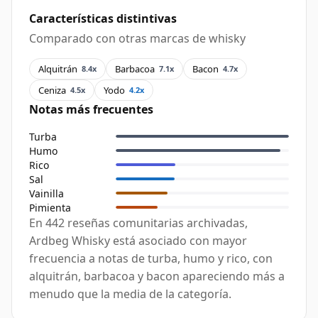
Características distintivas
Comparado con otras marcas de whisky
Alquitrán
Barbacoa
Bacon
8.4x
7.1x
4.7x
Ceniza
Yodo
4.5x
4.2x
Notas más frecuentes
Turba
Humo
Rico
Sal
Vainilla
Pimienta
En 442 reseñas comunitarias archivadas,
Ardbeg Whisky está asociado con mayor
frecuencia a notas de turba, humo y rico, con
alquitrán, barbacoa y bacon apareciendo más a
menudo que la media de la categoría.