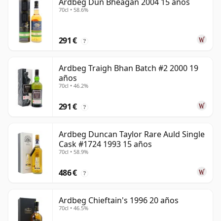
Ardbeg Dun Bheagan 2004 15 años
70cl • 58.6%
291 €
?
Ardbeg Traigh Bhan Batch #2 2000 19
años
70cl • 46.2%
291 €
?
Ardbeg Duncan Taylor Rare Auld Single
Cask #1724 1993 15 años
70cl • 58.9%
486 €
?
Ardbeg Chieftain's 1996 20 años
70cl • 46.5%