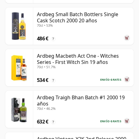
Ardbeg Small Batch Bottlers Single
Cask Scotch 2000 20 años
70cl • 53%
486 €
?
Ardbeg Macbeth Act One - Witches
Series - First Witch Sin 19 años
70cl • 51.7%
534 €
ENVÍO GRATIS
?
Ardbeg Traigh Bhan Batch #1 2000 19
años
70cl • 46.2%
632 €
ENVÍO GRATIS
?