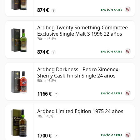
874 €
ENVÍO GRATIS
?
Ardbeg Twenty Something Committee
Exclusive Single Malt S 1996 22 años
70cl • 46.4%
874 €
ENVÍO GRATIS
?
Ardbeg Darkness - Pedro Ximenex
Sherry Cask Finish Single 24 años
50cl • 46.8%
1166 €
ENVÍO GRATIS
?
Ardbeg Limited Edition 1975 24 años
70cl • 43%
1700 €
ENVÍO GRATIS
?