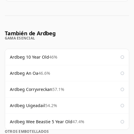
También de Ardbeg
GAMA ESENCIAL
Ardbeg 10 Year Old
46%
Ardbeg An Oa
46.6%
Ardbeg Corryvreckan
57.1%
Ardbeg Uigeadail
54.2%
Ardbeg Wee Beastie 5 Year Old
47.4%
OTROS EMBOTELLADOS