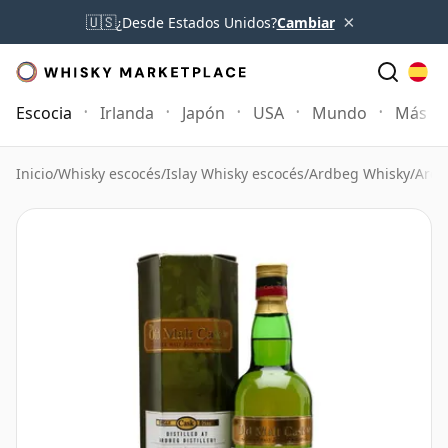
×
🇺🇸
¿Desde Estados Unidos?
Cambiar
Escocia
Irlanda
Japón
USA
Mundo
Más
Inicio
/
Whisky escocés
/
Islay Whisky escocés
/
Ardbeg Whisky
/
Ardb