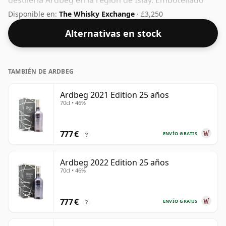
destilería Ardbeg en la región de Islay. Embotellado
con una agradable graduación del 50%, este whisky
Disponible en:
The Whisky Exchange
· £3,250
viene en una botella de 70 cl.
Alternativas en stock
TAMBIÉN DE ARDBEG
Ardbeg 2021 Edition 25 años
70cl • 46%
777 €
ENVÍO GRATIS
?
Ardbeg 2022 Edition 25 años
70cl • 46%
777 €
ENVÍO GRATIS
?