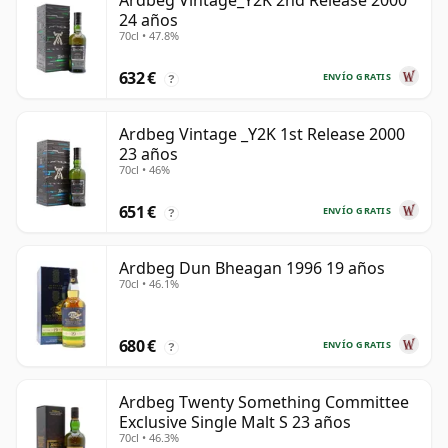
Ardbeg Vintage_Y2K 2nd Release 2000
24 años
70cl • 47.8%
632 €
ENVÍO GRATIS
?
Ardbeg Vintage _Y2K 1st Release 2000
23 años
70cl • 46%
651 €
ENVÍO GRATIS
?
Ardbeg Dun Bheagan 1996 19 años
70cl • 46.1%
680 €
ENVÍO GRATIS
?
Ardbeg Twenty Something Committee
Exclusive Single Malt S 23 años
70cl • 46.3%