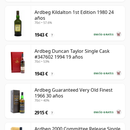
Ardbeg Kildalton 1st Edition 1980 24
años
70cl • 57.6%
1943 €
ENVÍO GRATIS
?
Ardbeg Duncan Taylor Single Cask
#347602 1994 19 años
70cl • 53%
1943 €
ENVÍO GRATIS
?
Ardbeg Guaranteed Very Old Finest
1966 30 años
70cl • 40%
2915 €
ENVÍO GRATIS
?
Ardbeg 2000 Committee Release Single