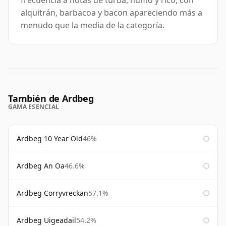
frecuencia a notas de turba, humo y rico, con
alquitrán, barbacoa y bacon apareciendo más a
menudo que la media de la categoría.
También de Ardbeg
GAMA ESENCIAL
Ardbeg 10 Year Old
46%
Ardbeg An Oa
46.6%
Ardbeg Corryvreckan
57.1%
Ardbeg Uigeadail
54.2%