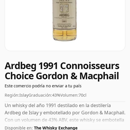
Ardbeg 1991 Connoisseurs
Choice Gordon & Macphail
Este comercio podría no enviar a tu país
Región:
Islay
Graduación:
43%
Volumen:
70cl
Un whisky del año 1991 destilado en la destilería
Ardbeg de Islay y embotellado por Gordon & Macphail.
Con un volumen de 43% ABV, este whisky se embotella
con una concentración óptima para beber. Se disfruta
Disponible en:
The Whisky Exchange