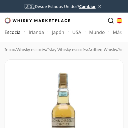
×
🇺🇸
¿Desde Estados Unidos?
Cambiar
Escocia
Irlanda
Japón
USA
Mundo
Más
Inicio
/
Whisky escocés
/
Islay Whisky escocés
/
Ardbeg Whisky
/
Ardb