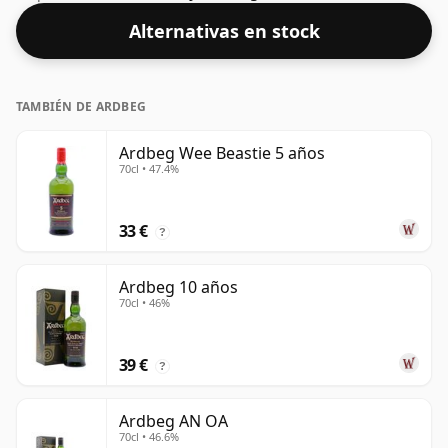
solo o con una gota de agua.
Alternativas en stock
TAMBIÉN DE ARDBEG
Ardbeg Wee Beastie 5 años
70cl • 47.4%
33 €
?
Ardbeg 10 años
70cl • 46%
39 €
?
Ardbeg AN OA
70cl • 46.6%