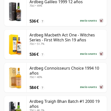
Ardbeg Galileo 1999 12 años
70cl • 49%
536 €
ENVÍO GRATIS
?
Ardbeg Macbeth Act One - Witches
Series - First Witch Sin 19 años
70cl • 51.7%
536 €
ENVÍO GRATIS
?
Ardbeg Connoisseurs Choice 1994 10
años
70cl • 40%
584 €
ENVÍO GRATIS
?
Ardbeg Traigh Bhan Batch #1 2000 19
años
70cl • 46.2%