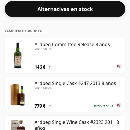
vez más popular del 43%, que es un ABV para beber
Alternativas en stock
respetable.
TAMBIÉN DE ARDBEG
Ardbeg Committee Release 8 años
70cl • 50.8%
146 €
?
Ardbeg Single Cask #247 2013 8 años
70cl • 60.7%
779 €
ENVÍO GRATIS
?
Ardbeg Single Wine Cask #2323 2011 8
años