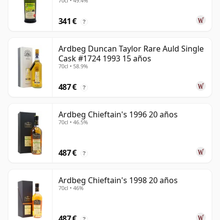
70cl • 49.4%
341 €
?
Ardbeg Duncan Taylor Rare Auld Single
Cask #1724 1993 15 años
70cl • 58.9%
487 €
?
Ardbeg Chieftain's 1996 20 años
70cl • 46.5%
487 €
?
Ardbeg Chieftain's 1998 20 años
70cl • 46%
487 €
?