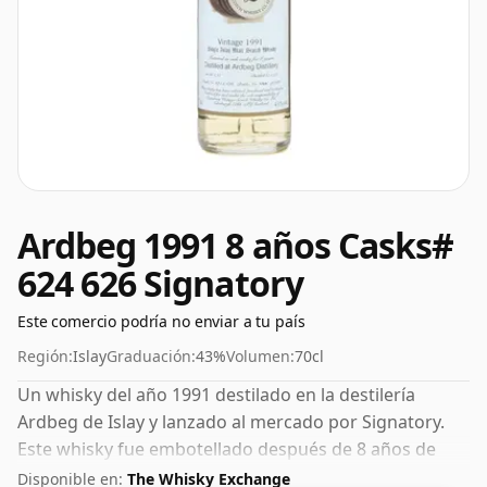
Ardbeg 1991 8 años Casks#
624 626 Signatory
Este comercio podría no enviar a tu país
Región:
Islay
Graduación:
43%
Volumen:
70cl
Un whisky del año 1991 destilado en la destilería
Ardbeg de Islay y lanzado al mercado por Signatory.
Este whisky fue embotellado después de 8 años de
maduración. Embotellado con una concentración cada
Disponible en:
The Whisky Exchange