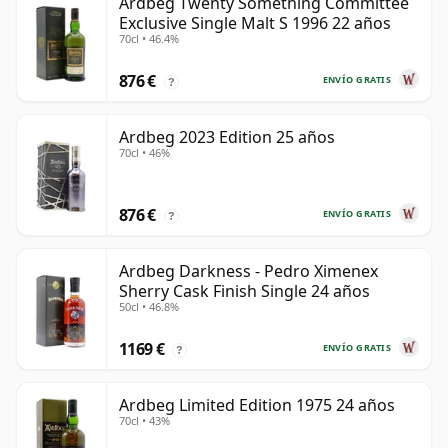
Ardbeg Twenty Something Committee
Exclusive Single Malt S 1996 22 años
70cl • 46.4%
876 €
ENVÍO GRATIS
?
Ardbeg 2023 Edition 25 años
70cl • 46%
876 €
ENVÍO GRATIS
?
Ardbeg Darkness - Pedro Ximenex
Sherry Cask Finish Single 24 años
50cl • 46.8%
1169 €
ENVÍO GRATIS
?
Ardbeg Limited Edition 1975 24 años
70cl • 43%