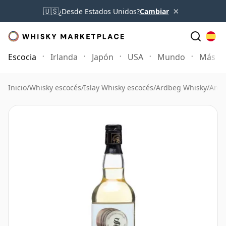
×
🇺🇸
¿Desde Estados Unidos?
Cambiar
Escocia
Irlanda
Japón
USA
Mundo
Más
Inicio
/
Whisky escocés
/
Islay Whisky escocés
/
Ardbeg Whisky
/
Ardb