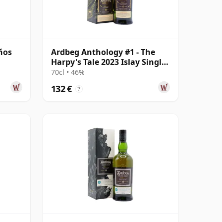
ños
Ardbeg Anthology #1 - The
Harpy's Tale 2023 Islay Single
13 años
70cl • 46%
132 €
?