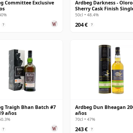
g Committee Exclusive
Ardbeg Darkness - Olor
os
Sherry Cask Finish Singl
Malt 12 años
 40%
50cl • 48.4%
204 €
?
?
g Traigh Bhan Batch #7
Ardbeg Dun Bheagan 20
19 años
años
 50.3%
70cl • 47%
243 €
?
?