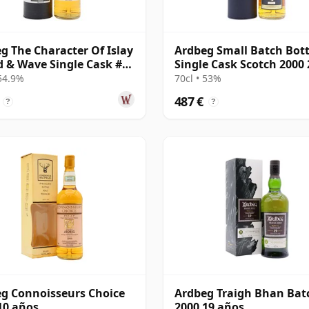
g The Character Of Islay
Ardbeg Small Batch Bott
d & Wave Single Cask #
Single Cask Scotch 2000 
15 años
años
 54.9%
70cl • 53%
487 €
?
?
g Connoisseurs Choice
Ardbeg Traigh Bhan Bat
10 años
2000 19 años