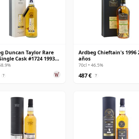
g Duncan Taylor Rare
Ardbeg Chieftain's 1996 
Single Cask #1724 1993
años
os
 58.9%
70cl • 46.5%
487 €
?
?