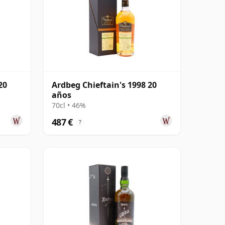
20
Ardbeg Chieftain's 1998 20
años
70cl • 46%
487 €
?