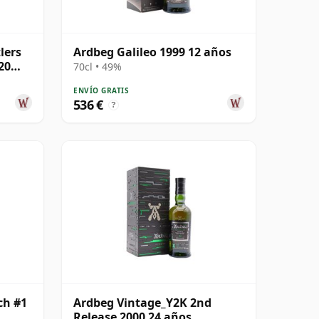
lers
Ardbeg Galileo 1999 12 años
20
70cl • 49%
ENVÍO GRATIS
536 €
?
ch #1
Ardbeg Vintage_Y2K 2nd
Release 2000 24 años