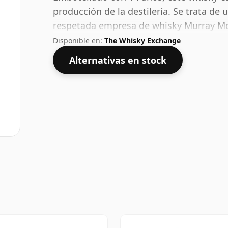
producción de la destilería. Se trata de
respetada empresa de whisky Murray Mc
un buen ABV para experimentar la "sensa
Disponible en:
The Whisky Exchange
whisky.
Alternativas en stock