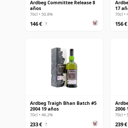
Ardbeg Committee Release 8
Ardbe
años
17 añ
70cl • 50.8%
70cl •
146 €
156 €
?
Ardbeg Traigh Bhan Batch #5
Ardbe
2004 19 años
2006 
70cl • 46.2%
70cl •
233 €
239 €
?