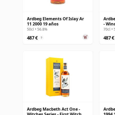
Ardbeg Elements Of Islay Ar
Ardbe
11 2000 19 años
- Win
2004 
50cl • 56.8%
70cl •
487 €
487 €
?
Ardbeg Macbeth Act One -
Ardbe
Witches Series - First Witch
1994 