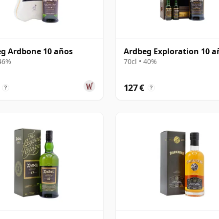
g Ardbone 10 años
Ardbeg Exploration 10 a
 46%
70cl • 40%
127 €
?
?