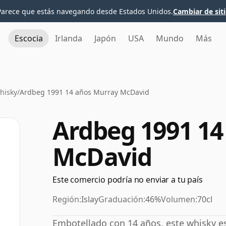
Parece que estás navegando desde Estados Unidos.
Cambiar de sit
Escocia
Irlanda
Japón
USA
Mundo
Más
hisky
/
Ardbeg 1991 14 años Murray McDavid
Ardbeg 1991 14
McDavid
Este comercio podría no enviar a tu país
Región:
Islay
Graduación:
46%
Volumen:
70cl
Embotellado con 14 años, este whisky e