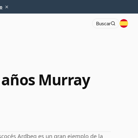
×
io
Buscar
 años Murray
scocés Ardbeg es un gran ejemplo de la