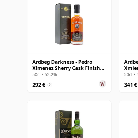
Ardbeg Darkness - Pedro
Ardbe
Ximenez Sherry Cask Finish
Xmien
Single 14 años
Singl
50cl • 52.2%
50cl •
292 €
341 €
?