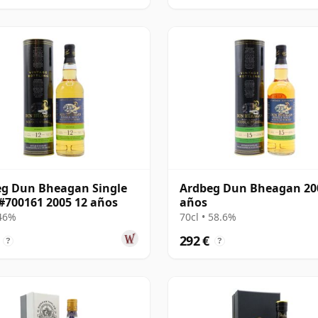
g Dun Bheagan Single
Ardbeg Dun Bheagan 20
#700161 2005 12 años
años
 46%
70cl • 58.6%
292 €
?
?