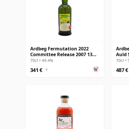
Ardbeg Fermutation 2022
Ardbe
Committee Release 2007 13
Auld 
años
15 añ
70cl • 49.4%
70cl •
341 €
487 €
?