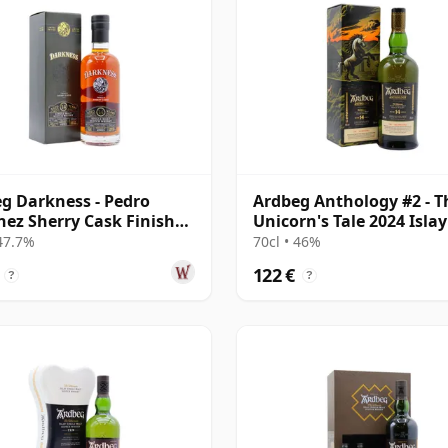
g Darkness - Pedro
Ardbeg Anthology #2 - T
ez Sherry Cask Finish
Unicorn's Tale 2024 Islay
e 14 años
14 años
 47.7%
70cl • 46%
122 €
?
?