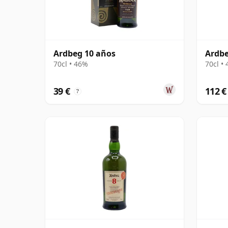
Ardbeg 10 años
Ardbe
70cl • 46%
70cl •
39 €
112 €
?