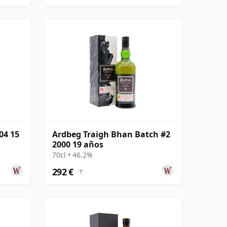
04 15
Ardbeg Traigh Bhan Batch #2
2000 19 años
70cl • 46.2%
292 €
?