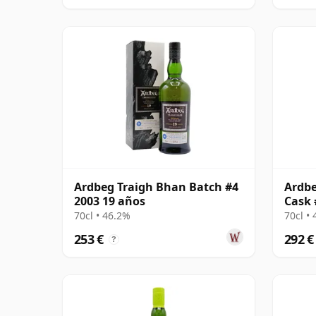
Ardbeg Traigh Bhan Batch #4
Ardbe
2003 19 años
Cask 
70cl • 46.2%
70cl •
253 €
292 €
?