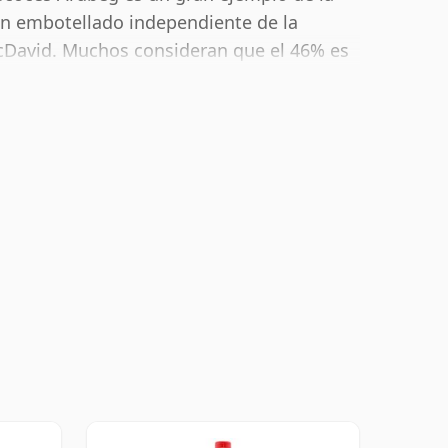
 un embotellado independiente de la
David. Muchos consideran que el 46% es
ción en boca" y el sabor pleno del