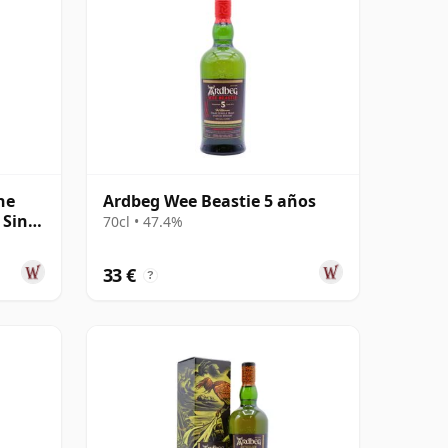
he
Ardbeg Wee Beastie 5 años
 Singl
70cl • 47.4%
33 €
?