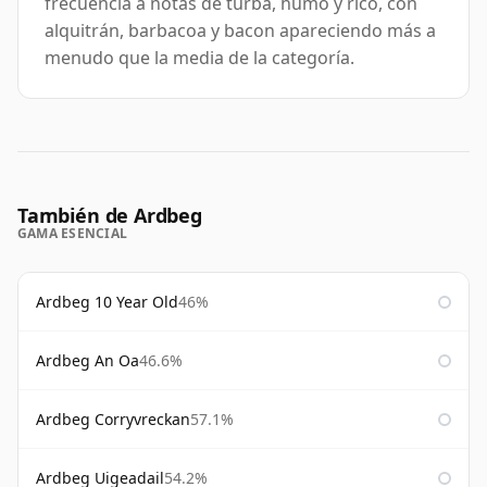
frecuencia a notas de turba, humo y rico, con
alquitrán, barbacoa y bacon apareciendo más a
menudo que la media de la categoría.
También de Ardbeg
GAMA ESENCIAL
Ardbeg 10 Year Old
46%
Ardbeg An Oa
46.6%
Ardbeg Corryvreckan
57.1%
Ardbeg Uigeadail
54.2%