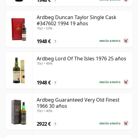
1948 €
?
Ardbeg Duncan Taylor Single Cask
#347602 1994 19 años
70cl • 53%
1948 €
ENVÍO GRATIS
?
Ardbeg Lord Of The Isles 1976 25 años
70cl • 46%
1948 €
ENVÍO GRATIS
?
Ardbeg Guaranteed Very Old Finest
1966 30 años
70cl • 40%
2922 €
ENVÍO GRATIS
?