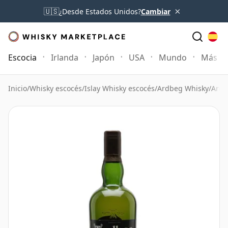
×
🇺🇸
¿Desde Estados Unidos?
Cambiar
Escocia
Irlanda
Japón
USA
Mundo
Más
Inicio
/
Whisky escocés
/
Islay Whisky escocés
/
Ardbeg Whisky
/
Ardb