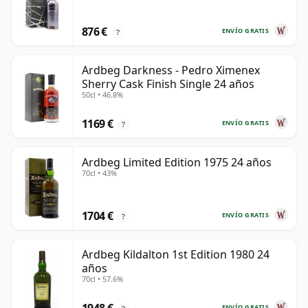
876 €
ENVÍO GRATIS
?
Ardbeg Darkness - Pedro Ximenex
Sherry Cask Finish Single 24 años
50cl • 46.8%
1169 €
ENVÍO GRATIS
?
Ardbeg Limited Edition 1975 24 años
70cl • 43%
1704 €
ENVÍO GRATIS
?
Ardbeg Kildalton 1st Edition 1980 24
años
70cl • 57.6%
ENVÍO GRATIS