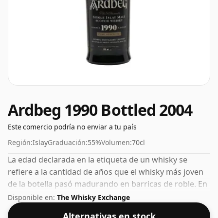
Ardbeg 1990 Bottled 2004
Este comercio podría no enviar a tu país
Región:
Islay
Graduación:
55%
Volumen:
70cl
La edad declarada en la etiqueta de un whisky se
refiere a la cantidad de años que el whisky más joven
de la botella pasó madurando en barricas de roble. En
el caso de este whisky escocés de Ardbeg tiene 14
Disponible en:
The Whisky Exchange
años. Embotellado con una agradable graduación del
Alternativas en stock