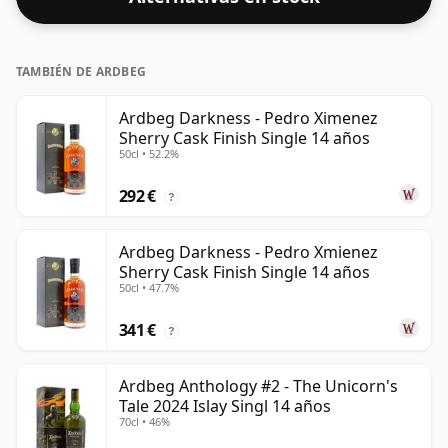
55%, este whisky viene en una botella de 70 cl.
TAMBIÉN DE ARDBEG
Ardbeg Darkness - Pedro Ximenez
Sherry Cask Finish Single 14 años
50cl • 52.2%
292 €
?
Ardbeg Darkness - Pedro Xmienez
Sherry Cask Finish Single 14 años
50cl • 47.7%
341 €
?
Ardbeg Anthology #2 - The Unicorn's
Tale 2024 Islay Singl 14 años
70cl • 46%