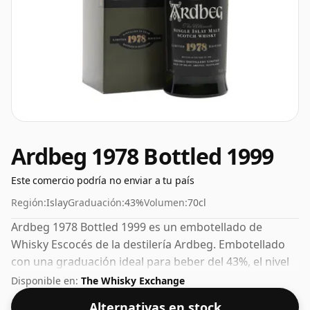
Ardbeg 1978 Bottled 1999
Este comercio podría no enviar a tu país
Región:
Islay
Graduación:
43%
Volumen:
70cl
Ardbeg 1978 Bottled 1999 es un embotellado de
Whisky Escocés de la destilería Ardbeg. Embotellado
con una graduación ideal para beber del 43%, el nivel
perfecto para disfrutar de la textura y la sensación en
Disponible en:
The Whisky Exchange
boca del espirituoso.
Alternativas en stock