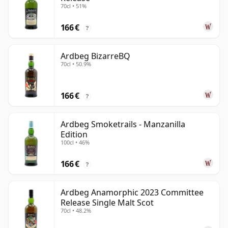
70cl • 51%
166 €
?
Ardbeg BizarreBQ
70cl • 50.9%
166 €
?
Ardbeg Smoketrails - Manzanilla
Edition
100cl • 46%
166 €
?
Ardbeg Anamorphic 2023 Committee
Release Single Malt Scot
70cl • 48.2%