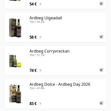
54 €
?
Ardbeg Uigeadail
70cl • 54.2%
58 €
?
Ardbeg Corryvreckan
70cl • 57.1%
74 €
?
Ardbeg Dolce - Ardbeg Day 2026
70cl • 47.8%
83 €
?