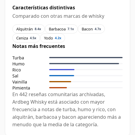
Características distintivas
Comparado con otras marcas de whisky
Alquitrán
Barbacoa
Bacon
8.4x
7.1x
4.7x
Ceniza
Yodo
4.5x
4.2x
Notas más frecuentes
Turba
Humo
Rico
Sal
Vainilla
Pimienta
En 442 reseñas comunitarias archivadas,
Ardbeg Whisky está asociado con mayor
frecuencia a notas de turba, humo y rico, con
alquitrán, barbacoa y bacon apareciendo más a
menudo que la media de la categoría.