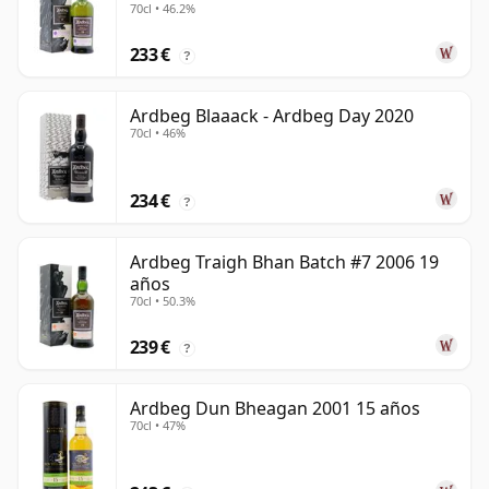
70cl • 46.2%
233 €
?
Ardbeg Blaaack - Ardbeg Day 2020
70cl • 46%
234 €
?
Ardbeg Traigh Bhan Batch #7 2006 19
años
70cl • 50.3%
239 €
?
Ardbeg Dun Bheagan 2001 15 años
70cl • 47%