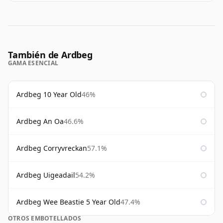
También de Ardbeg
GAMA ESENCIAL
Ardbeg 10 Year Old
46%
Ardbeg An Oa
46.6%
Ardbeg Corryvreckan
57.1%
Ardbeg Uigeadail
54.2%
Ardbeg Wee Beastie 5 Year Old
47.4%
OTROS EMBOTELLADOS