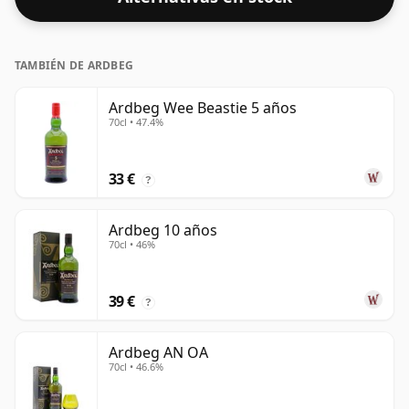
TAMBIÉN DE ARDBEG
Ardbeg Wee Beastie 5 años
70cl • 47.4%
33 €
?
Ardbeg 10 años
70cl • 46%
39 €
?
Ardbeg AN OA
70cl • 46.6%