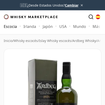
×
🇺🇸
¿Desde Estados Unidos?
Cambiar
Escocia
Irlanda
Japón
USA
Mundo
Más
Inicio
/
Whisky escocés
/
Islay Whisky escocés
/
Ardbeg Whisky
/
Ardb