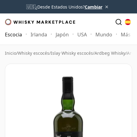
×
🇺🇸
¿Desde Estados Unidos?
Cambiar
Escocia
Irlanda
Japón
USA
Mundo
Más
Inicio
/
Whisky escocés
/
Islay Whisky escocés
/
Ardbeg Whisky
/
Ardb