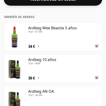
TAMBIÉN DE ARDBEG
Ardbeg Wee Beastie 5 años
70cl • 47.4%
34 €
?
Ardbeg 10 años
70cl • 46%
39 €
?
Ardbeg AN OA
70cl • 46.6%