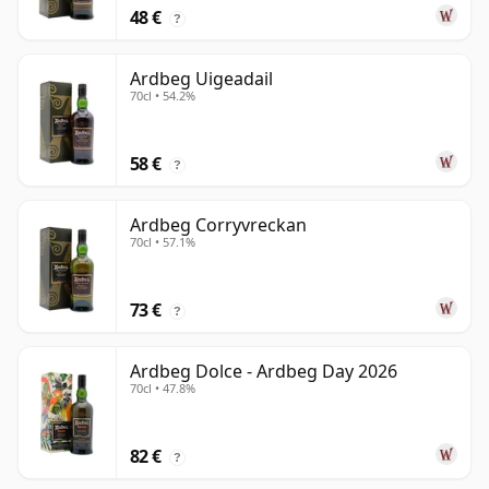
48 €
?
Ardbeg Uigeadail
70cl • 54.2%
58 €
?
Ardbeg Corryvreckan
70cl • 57.1%
73 €
?
Ardbeg Dolce - Ardbeg Day 2026
70cl • 47.8%
82 €
?