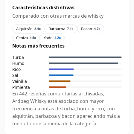
Características distintivas
Comparado con otras marcas de whisky
Alquitrán
Barbacoa
Bacon
8.4x
7.1x
4.7x
Ceniza
Yodo
4.5x
4.2x
Notas más frecuentes
Turba
Humo
Rico
Sal
Vainilla
Pimienta
En 442 reseñas comunitarias archivadas,
Ardbeg Whisky está asociado con mayor
frecuencia a notas de turba, humo y rico, con
alquitrán, barbacoa y bacon apareciendo más a
menudo que la media de la categoría.