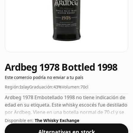
Ardbeg 1978 Bottled 1998
Este comercio podría no enviar a tu país
Región:
Islay
Graduación:
43%
Volumen:
70cl
Ardbeg 1978 Embotellado 1998 no tiene indicación de
edad en su etiqueta. Este whisky escocés fue destilado
por Ardbeg. Viene en una botella normal de 70 cl y se
embotella con un ABV saludable del 43%.
Disponible en:
The Whisky Exchange
Alternativas en stock