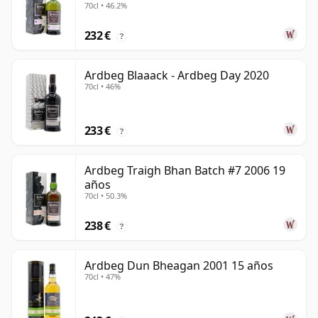
70cl • 46.2%
232 €
?
Ardbeg Blaaack - Ardbeg Day 2020
70cl • 46%
233 €
?
Ardbeg Traigh Bhan Batch #7 2006 19
años
70cl • 50.3%
238 €
?
Ardbeg Dun Bheagan 2001 15 años
70cl • 47%