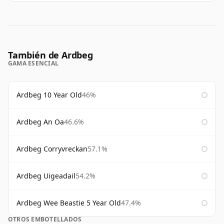
También de Ardbeg
GAMA ESENCIAL
Ardbeg 10 Year Old
46%
Ardbeg An Oa
46.6%
Ardbeg Corryvreckan
57.1%
Ardbeg Uigeadail
54.2%
Ardbeg Wee Beastie 5 Year Old
47.4%
OTROS EMBOTELLADOS