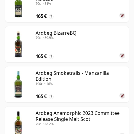
70cl • 51%
165 €
?
Ardbeg BizarreBQ
70cl • 50.9%
165 €
?
Ardbeg Smoketrails - Manzanilla
Edition
100cl • 46%
165 €
?
Ardbeg Anamorphic 2023 Committee
Release Single Malt Scot
70cl • 48.2%