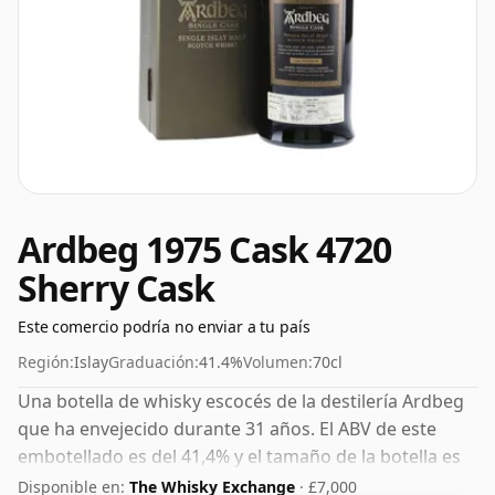
Ardbeg 1975 Cask 4720
Sherry Cask
Este comercio podría no enviar a tu país
Región:
Islay
Graduación:
41.4%
Volumen:
70cl
Una botella de whisky escocés de la destilería Ardbeg
que ha envejecido durante 31 años. El ABV de este
embotellado es del 41,4% y el tamaño de la botella es
estándar de 70 cl.
Disponible en:
The Whisky Exchange
· £7,000