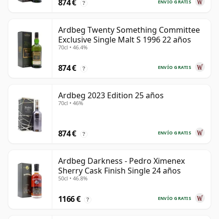
874 €
ENVÍO GRATIS
?
Ardbeg Twenty Something Committee
Exclusive Single Malt S 1996 22 años
70cl • 46.4%
874 €
ENVÍO GRATIS
?
Ardbeg 2023 Edition 25 años
70cl • 46%
874 €
ENVÍO GRATIS
?
Ardbeg Darkness - Pedro Ximenex
Sherry Cask Finish Single 24 años
50cl • 46.8%
1166 €
ENVÍO GRATIS
?