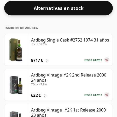
Alternativas en stock
TAMBIÉN DE ARDBEG
Ardbeg Single Cask #2752 1974 31 años
70cl • 52.1%
9717 €
ENVÍO GRATIS
?
Ardbeg Vintage_Y2K 2nd Release 2000
24 años
70cl • 47.8%
632 €
ENVÍO GRATIS
?
Ardbeg Vintage _Y2K 1st Release 2000
23 años