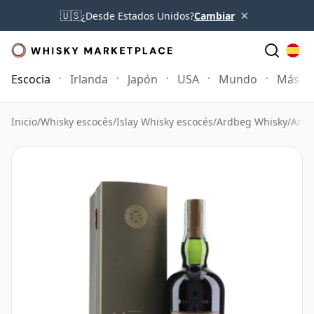
×
🇺🇸
¿Desde Estados Unidos?
Cambiar
Escocia
Irlanda
Japón
USA
Mundo
Más
Inicio
/
Whisky escocés
/
Islay Whisky escocés
/
Ardbeg Whisky
/
Ardb