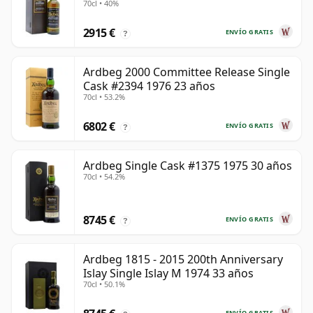
70cl • 40%
2915 €
ENVÍO GRATIS
?
Ardbeg 2000 Committee Release Single
Cask #2394 1976 23 años
70cl • 53.2%
6802 €
ENVÍO GRATIS
?
Ardbeg Single Cask #1375 1975 30 años
70cl • 54.2%
8745 €
ENVÍO GRATIS
?
Ardbeg 1815 - 2015 200th Anniversary
Islay Single Islay M 1974 33 años
70cl • 50.1%
ENVÍO GRATIS