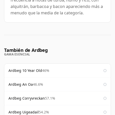
frecuencia a notas de turba, humo y rico, con
alquitrán, barbacoa y bacon apareciendo más a
menudo que la media de la categoría.
También de Ardbeg
GAMA ESENCIAL
Ardbeg 10 Year Old
46%
Ardbeg An Oa
46.6%
Ardbeg Corryvreckan
57.1%
Ardbeg Uigeadail
54.2%