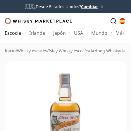
×
🇺🇸
¿Desde Estados Unidos?
Cambiar
Escocia
Irlanda
Japón
USA
Mundo
Más
Inicio
/
Whisky escocés
/
Islay Whisky escocés
/
Ardbeg Whisky
/
Ardb