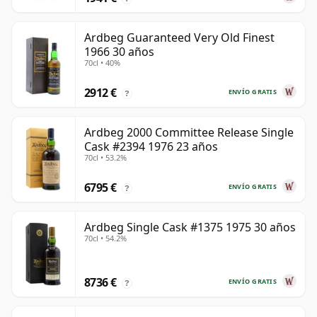
Ardbeg Guaranteed Very Old Finest
1966 30 años
70cl • 40%
2912 €
ENVÍO GRATIS
?
Ardbeg 2000 Committee Release Single
Cask #2394 1976 23 años
70cl • 53.2%
6795 €
ENVÍO GRATIS
?
Ardbeg Single Cask #1375 1975 30 años
70cl • 54.2%
8736 €
ENVÍO GRATIS
?