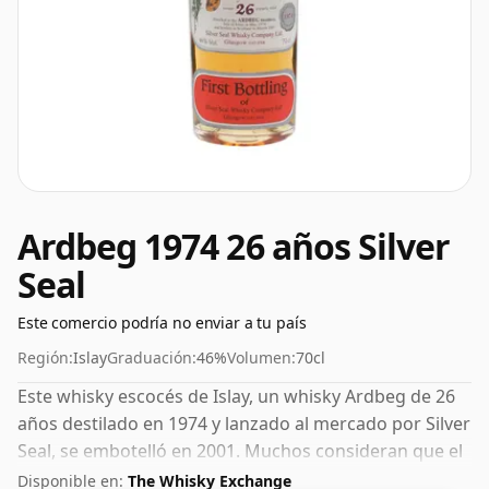
Ardbeg 1974 26 años Silver
Seal
Este comercio podría no enviar a tu país
Región:
Islay
Graduación:
46%
Volumen:
70cl
Este whisky escocés de Islay, un whisky Ardbeg de 26
años destilado en 1974 y lanzado al mercado por Silver
Seal, se embotelló en 2001. Muchos consideran que el
46% es un buen ABV para experimentar la "sensación
Disponible en:
The Whisky Exchange