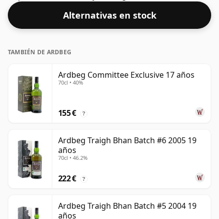
en boca" y el sabor pleno del whisky.
Alternativas en stock
TAMBIÉN DE ARDBEG
Ardbeg Committee Exclusive 17 años
70cl • 40%
155 €
?
Ardbeg Traigh Bhan Batch #6 2005 19
años
70cl • 46.2%
222 €
?
Ardbeg Traigh Bhan Batch #5 2004 19
años