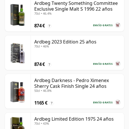
Ardbeg Twenty Something Committee
Exclusive Single Malt S 1996 22 años
70cl • 46.4%
874 €
ENVÍO GRATIS
?
Ardbeg 2023 Edition 25 años
70cl • 46%
874 €
ENVÍO GRATIS
?
Ardbeg Darkness - Pedro Ximenex
Sherry Cask Finish Single 24 años
50cl • 46.8%
1165 €
ENVÍO GRATIS
?
Ardbeg Limited Edition 1975 24 años
70cl • 43%