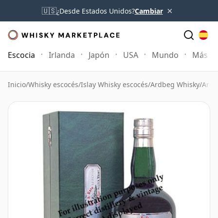
×
🇺🇸
¿Desde Estados Unidos?
Cambiar
Escocia
Irlanda
Japón
USA
Mundo
Más
Inicio
/
Whisky escocés
/
Islay Whisky escocés
/
Ardbeg Whisky
/
Ardb