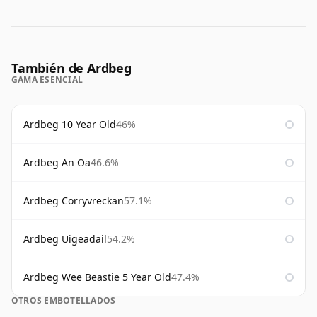
También de Ardbeg
GAMA ESENCIAL
Ardbeg 10 Year Old
46%
Ardbeg An Oa
46.6%
Ardbeg Corryvreckan
57.1%
Ardbeg Uigeadail
54.2%
Ardbeg Wee Beastie 5 Year Old
47.4%
OTROS EMBOTELLADOS