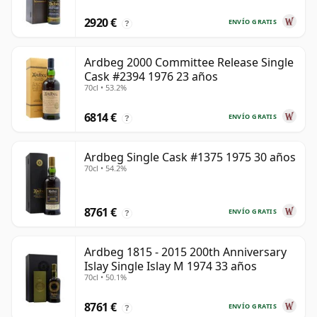
2920 €
ENVÍO GRATIS
?
Ardbeg 2000 Committee Release Single
Cask #2394 1976 23 años
70cl • 53.2%
6814 €
ENVÍO GRATIS
?
Ardbeg Single Cask #1375 1975 30 años
70cl • 54.2%
8761 €
ENVÍO GRATIS
?
Ardbeg 1815 - 2015 200th Anniversary
Islay Single Islay M 1974 33 años
70cl • 50.1%
8761 €
ENVÍO GRATIS
?