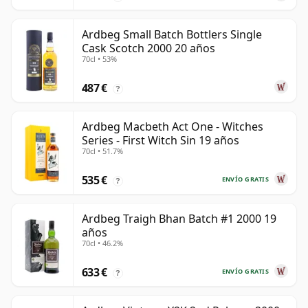
Ardbeg Small Batch Bottlers Single
Cask Scotch 2000 20 años
70cl • 53%
487 €
?
Ardbeg Macbeth Act One - Witches
Series - First Witch Sin 19 años
70cl • 51.7%
535 €
ENVÍO GRATIS
?
Ardbeg Traigh Bhan Batch #1 2000 19
años
70cl • 46.2%
633 €
ENVÍO GRATIS
?