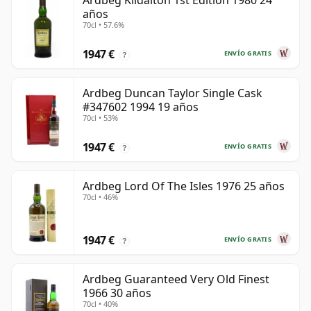
Ardbeg Kildalton 1st Edition 1980 24
años
70cl • 57.6%
1947 €
ENVÍO GRATIS
?
Ardbeg Duncan Taylor Single Cask
#347602 1994 19 años
70cl • 53%
1947 €
ENVÍO GRATIS
?
Ardbeg Lord Of The Isles 1976 25 años
70cl • 46%
1947 €
ENVÍO GRATIS
?
Ardbeg Guaranteed Very Old Finest
1966 30 años
70cl • 40%