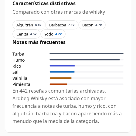
Características distintivas
Comparado con otras marcas de whisky
Alquitrán
Barbacoa
Bacon
8.4x
7.1x
4.7x
Ceniza
Yodo
4.5x
4.2x
Notas más frecuentes
Turba
Humo
Rico
Sal
Vainilla
Pimienta
En 442 reseñas comunitarias archivadas,
Ardbeg Whisky está asociado con mayor
frecuencia a notas de turba, humo y rico, con
alquitrán, barbacoa y bacon apareciendo más a
menudo que la media de la categoría.