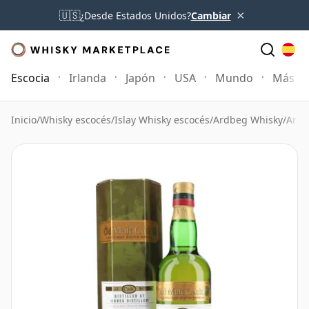
×
🇺🇸
¿Desde Estados Unidos?
Cambiar
Escocia
Irlanda
Japón
USA
Mundo
Más
Inicio
/
Whisky escocés
/
Islay Whisky escocés
/
Ardbeg Whisky
/
Ardb