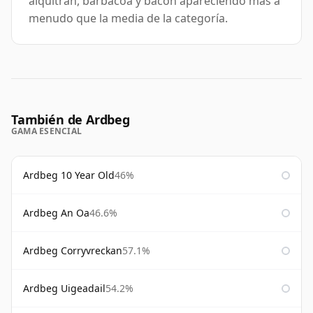
alquitrán, barbacoa y bacon apareciendo más a
menudo que la media de la categoría.
También de Ardbeg
GAMA ESENCIAL
Ardbeg 10 Year Old
46%
Ardbeg An Oa
46.6%
Ardbeg Corryvreckan
57.1%
Ardbeg Uigeadail
54.2%