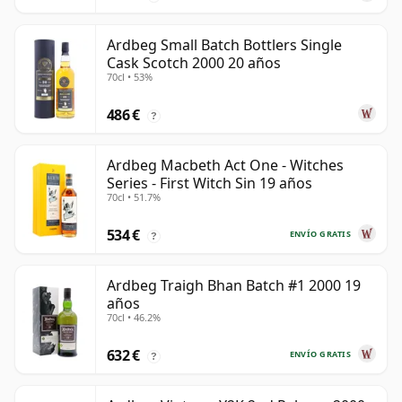
Ardbeg Small Batch Bottlers Single
Cask Scotch 2000 20 años
70cl • 53%
486 €
?
Ardbeg Macbeth Act One - Witches
Series - First Witch Sin 19 años
70cl • 51.7%
534 €
ENVÍO GRATIS
?
Ardbeg Traigh Bhan Batch #1 2000 19
años
70cl • 46.2%
632 €
ENVÍO GRATIS
?