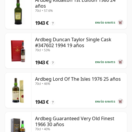
Ardbeg Kildalton 1st Edition 1980 24
años
70cl • 57.6%
1943 €
ENVÍO GRATIS
?
Ardbeg Duncan Taylor Single Cask
#347602 1994 19 años
70cl • 53%
1943 €
ENVÍO GRATIS
?
Ardbeg Lord Of The Isles 1976 25 años
70cl • 46%
1943 €
ENVÍO GRATIS
?
Ardbeg Guaranteed Very Old Finest
1966 30 años
70cl • 40%