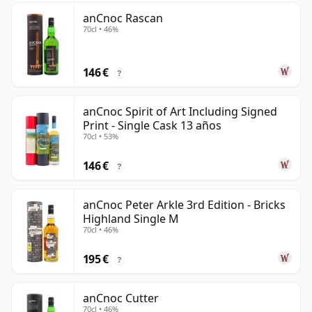
anCnoc Rascan
70cl • 46%
146 €
?
anCnoc Spirit of Art Including Signed
Print - Single Cask 13 años
70cl • 53%
146 €
?
anCnoc Peter Arkle 3rd Edition - Bricks
Highland Single M
70cl • 46%
195 €
?
anCnoc Cutter
70cl • 46%