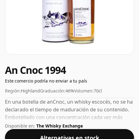
An Cnoc 1994
Este comercio podría no enviar a tu país
Región:
Highland
Graduación:
46%
Volumen:
70cl
En una botella de anCnoc, un whisky escocés, no se ha
declarado el tiempo de maduración de su contenido.
Embotellado con una concentración cada vez más
popular del 46%, que es un ABV para beber respetable.
Disponible en:
The Whisky Exchange
Alternativas en stock