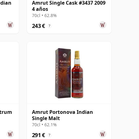
ndian
Amrut Single Cask #3437 2009
4 años
70cl • 62.8%
243 €
?
ctrum
Amrut Portonova Indian
Single Malt
70cl • 62.1%
291 €
?