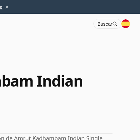
×
io
Buscar
bam Indian
ción de Amrut Kadhambam Indian Single