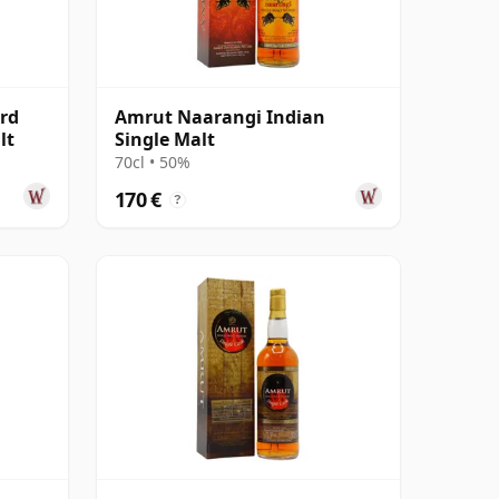
rd
Amrut Naarangi Indian
lt
Single Malt
70cl • 50%
170 €
?