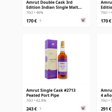
Amrut Double Cask 3rd
Amrut
Edition Indian Single Malt
Editi
2012
70cl • 46%
70cl •
170 €
170 €
?
Amrut Single Cask #2713
Amrut
Peated Port Pipe
4 año
70cl • 62.8%
70cl •
243 €
291 €
?