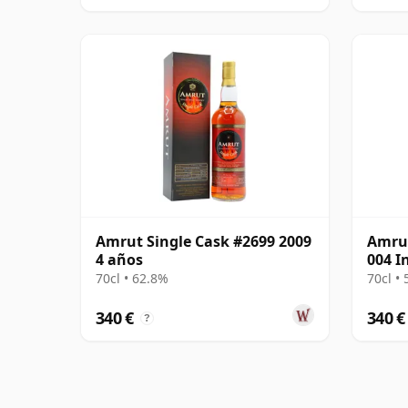
Amrut Single Cask #2699 2009
Amrut
4 años
004 I
70cl • 62.8%
70cl •
340 €
340 €
?