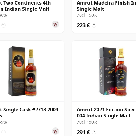
 Two Continents 4th
Amrut Madeira Finish I
on Indian Single Malt
Single Malt
 46%
70cl • 50%
223 €
?
?
 Single Cask #2713 2009
Amrut 2021 Edition Spe
s
004 Indian Single Malt
 59%
70cl • 50%
291 €
?
?