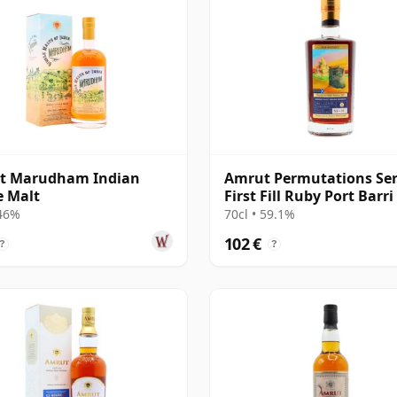
t Marudham Indian
Amrut Permutations Seri
e Malt
First Fill Ruby Port Barri
años
 46%
70cl • 59.1%
102 €
?
?