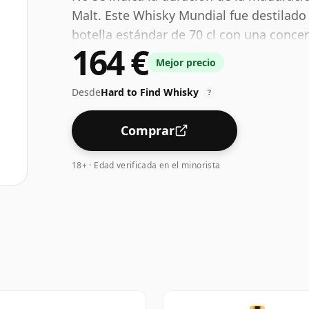
Malt. Este Whisky Mundial fue destilado 
botella estándar de 70 cl con una conce
164 €
Mejor precio
Desde
Hard to Find Whisky
?
Comprar
18+ · Edad verificada en el minorista