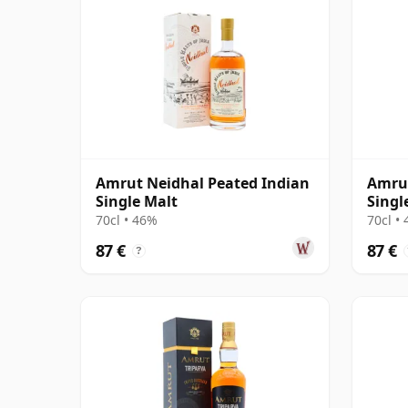
Amrut Neidhal Peated Indian
Amru
Single Malt
Singl
70cl • 46%
70cl •
87 €
87 €
?