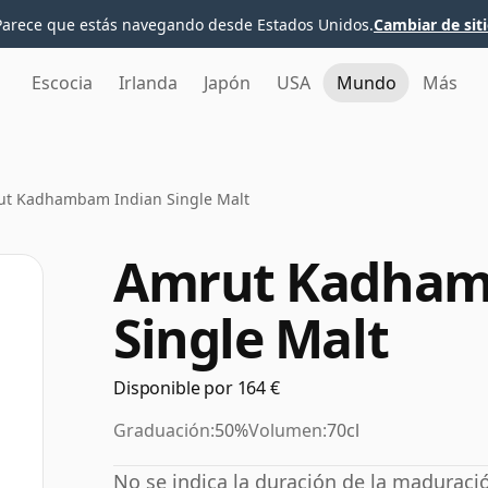
Parece que estás navegando desde Estados Unidos.
Cambiar de sit
Escocia
Irlanda
Japón
USA
Mundo
Más
t Kadhambam Indian Single Malt
Amrut Kadham
Single Malt
Disponible por 164 €
Graduación:
50%
Volumen:
70cl
No se indica la duración de la madura