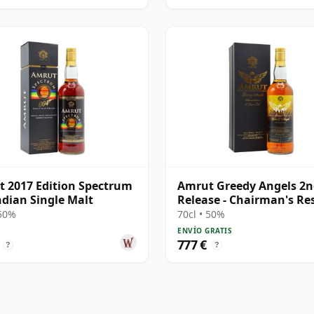
 2017 Edition Spectrum
Amrut Greedy Angels 2
ndian Single Malt
Release - Chairman's Re
8 años
 50%
70cl • 50%
ENVÍO GRATIS
777 €
?
?