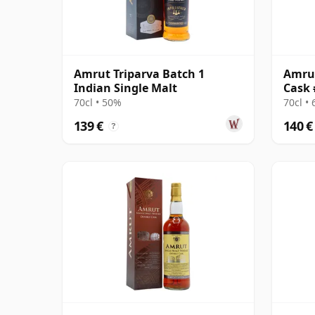
Amrut Triparva Batch 1
Amrut
Indian Single Malt
Cask 
70cl • 50%
70cl •
139 €
140 €
?