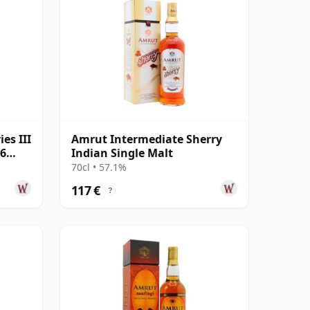
es III
Amrut Intermediate Sherry
 6
Indian Single Malt
70cl • 57.1%
117 €
?