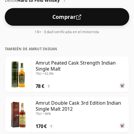
Desde
Hard to Find Whisky
?
Comprar
18+ · Edad verificada en el minorista
TAMBIÉN DE AMRUT INDIAN
Amrut Peated Cask Strength Indian
Single Malt
70cl • 62.8%
78 €
?
Amrut Double Cask 3rd Edition Indian
Single Malt 2012
70cl • 46%
170 €
?