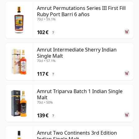
Amrut Permutations Series III First Fill
Ruby Port Barri 6 años
70cl • 59.1%
102 €
?
Amrut Intermediate Sherry Indian
Single Malt
70cl • 57.1%
117 €
?
Amrut Triparva Batch 1 Indian Single
Malt
70cl • 50%
139 €
?
Amrut Two Continents 3rd Edition