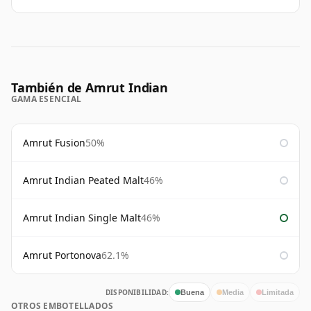
También de Amrut Indian
GAMA ESENCIAL
Amrut Fusion
50%
Amrut Indian Peated Malt
46%
Amrut Indian Single Malt
46%
Amrut Portonova
62.1%
DISPONIBILIDAD:
Buena
Media
Limitada
OTROS EMBOTELLADOS