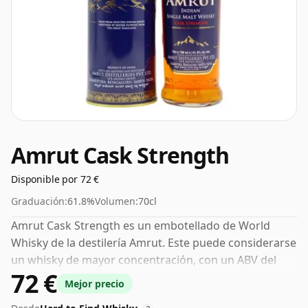
Amrut Cask Strength
Disponible por 72 €
Graduación:
61.8%
Volumen:
70cl
Amrut Cask Strength es un embotellado de World
Whisky de la destilería Amrut. Este puede considerarse
un whisky de mayor concentración, con un ABV del
72 €
61,8%. Se presenta en el tamaño de embotellado
Mejor precio
habitual de 70 cl.