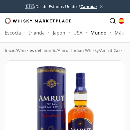
×
🇺🇸
¿Desde Estados Unidos?
Cambiar
Escocia
Irlanda
Japón
USA
Mundo
Más
Inicio
/
Whiskies del mundo
/
Amrut Indian Whisky
/
Amrut Cask St