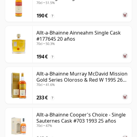
70cl • 51.5%
30 años
190 €
?
Allt-a-Bhainne Ainneahm Single Cask
#177645 20 años
70cl • 50.3%
194 €
?
Allt-a-Bhainne Murray McDavid Mission
Gold Series Oloroso & Red W 1995 26
70cl • 41.6%
años
233 €
?
Allt-a-Bhainne Cooper's Choice - Single
Sauternes Cask #703 1993 25 años
70cl • 47%