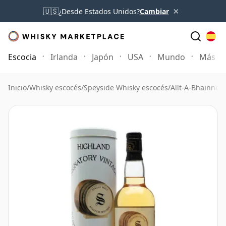
×
🇺🇸
¿Desde Estados Unidos?
Cambiar
Escocia
Irlanda
Japón
USA
Mundo
Más
Inicio
/
Whisky escocés
/
Speyside Whisky escocés
/
Allt-A-Bhainne 