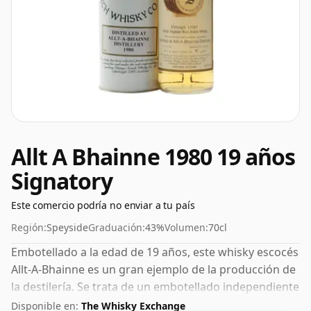
Allt A Bhainne 1980 19 años
Signatory
Este comercio podría no enviar a tu país
Región:
Speyside
Graduación:
43%
Volumen:
70cl
Embotellado a la edad de 19 años, este whisky escocés
Allt-A-Bhainne es un gran ejemplo de la producción de
la destilería. Se trata de un embotellado independiente
de la respetada empresa de whisky Signatory. Con un
Disponible en:
The Whisky Exchange