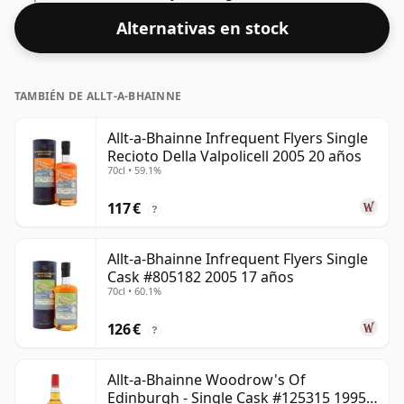
volumen de 43% ABV, este whisky se embotella con
Alternativas en stock
una concentración óptima para beber. Se disfruta solo
o con una gota de agua.
TAMBIÉN DE ALLT-A-BHAINNE
Allt-a-Bhainne Infrequent Flyers Single
Recioto Della Valpolicell 2005 20 años
70cl • 59.1%
117 €
?
Allt-a-Bhainne Infrequent Flyers Single
Cask #805182 2005 17 años
70cl • 60.1%
126 €
?
Allt-a-Bhainne Woodrow's Of
Edinburgh - Single Cask #125315 1995