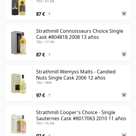
crear un estilo más limpio y delicado, idóneo para el
70cl • 61.5%
blending pero también atractivo como single malt de
87 €
?
perfil sutil.
Strathmill es un recordatorio de que algunos de los
Strathmill Connoisseurs Choice Single
Cask #804818 2008 13 años
whiskies más interesantes de Speyside se encuentran
70cl • 57.3%
justo fuera del foco de atención. Cuando se embotella
por sí solo, ofrece un estilo suave y contenido, con la
87 €
?
dulzura, la textura y el encanto suficientes para
recompensar a quienes disfrutan explorando los
Strathmill Wemyss Malts - Candied
rincones más tranquilos del Scotch whisky.
Nuts Single Cask 2006 12 años
70cl • 46%
97 €
?
Strathmill Cooper's Choice - Single
Sauternes Cask #8017063 2010 11 años
70cl • 55.5%
97 €