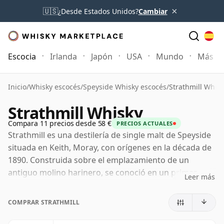
×
🇺🇸
¿Desde Estados Unidos?
Cambiar
Escocia
Irlanda
Japón
USA
Mundo
Más
Inicio
/
Whisky escocés
/
Speyside Whisky escocés
/
Strathmill Whis
Strathmill Whisky
Compara 11 precios desde 58 €
PRECIOS ACTUALES
Strathmill es una destilería de single malt de Speyside
situada en Keith, Moray, con orígenes en la década de
1890. Construida sobre el emplazamiento de un
antiguo molino harinero, se conoció en un primer
Leer más
momento como Glenisla antes de adoptar el nombre
de Strathmill bajo la firma W. & A. Gilbey, cuyos
COMPRAR STRATHMILL
posteriores vínculos con Justerini & Brooks
contribuyeron a forjar la larga asociación de la