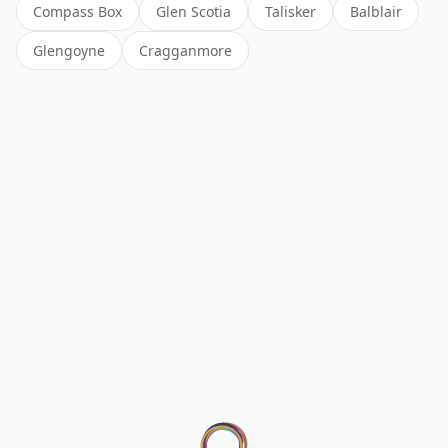
Compass Box
Glen Scotia
Talisker
Balblair
Glengoyne
Cragganmore