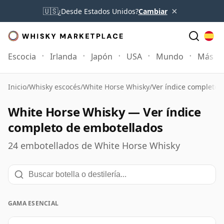
×
🇺🇸
¿Desde Estados Unidos?
Cambiar
Escocia
Irlanda
Japón
USA
Mundo
Más
Inicio
/
Whisky escocés
/
White Horse Whisky
/
Ver índice completo 
White Horse Whisky — Ver índice
completo de embotellados
24 embotellados de White Horse Whisky
GAMA ESENCIAL