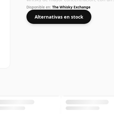
embotellado habitual de 70 cl.
Disponible en:
The Whisky Exchange
Alternativas en stock