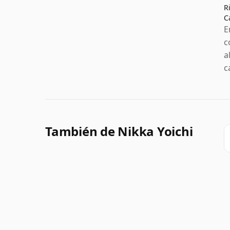
R
C
E
c
a
c
También de Nikka Yoichi