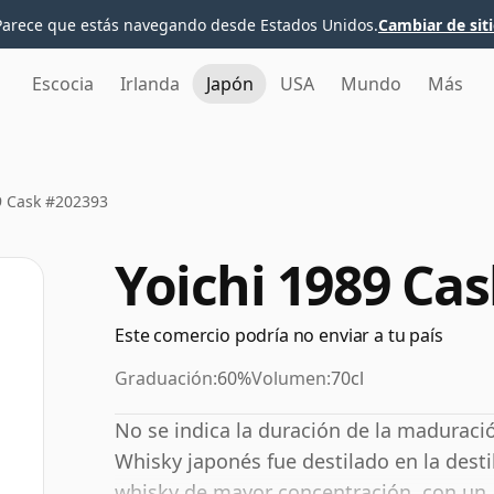
Parece que estás navegando desde Estados Unidos.
Cambiar de sit
Escocia
Irlanda
Japón
USA
Mundo
Más
9 Cask #202393
Yoichi 1989 Ca
Este comercio podría no enviar a tu país
Graduación:
60%
Volumen:
70cl
No se indica la duración de la maduraci
Whisky japonés fue destilado en la desti
whisky de mayor concentración, con un 