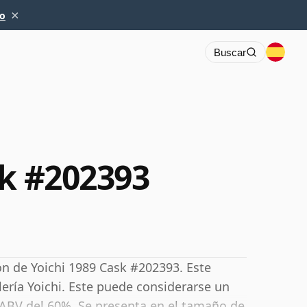
×
io
Buscar
sk #202393
ón de Yoichi 1989 Cask #202393. Este
lería Yoichi. Este puede considerarse un
ABV del 60%. Se presenta en el tamaño de