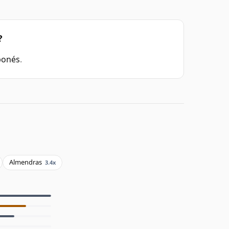
?
ponés
.
Almendras
3.4x