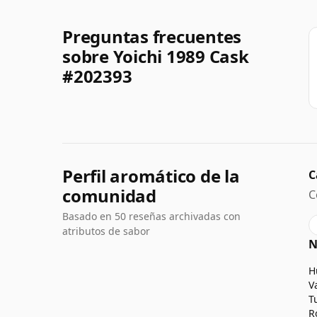
Preguntas frecuentes
sobre Yoichi 1989 Cask
#202393
Perfil aromático de la
C
comunidad
C
Basado en 50 reseñas archivadas con
atributos de sabor
N
H
V
T
R