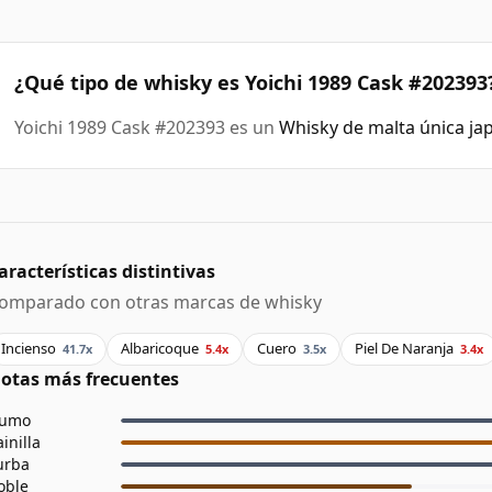
¿Qué tipo de whisky es Yoichi 1989 Cask #202393
Yoichi 1989 Cask #202393 es un
Whisky de malta única ja
aracterísticas distintivas
omparado con otras marcas de whisky
Incienso
Albaricoque
Cuero
Piel De Naranja
41.7x
5.4x
3.5x
3.4x
otas más frecuentes
umo
ainilla
urba
oble