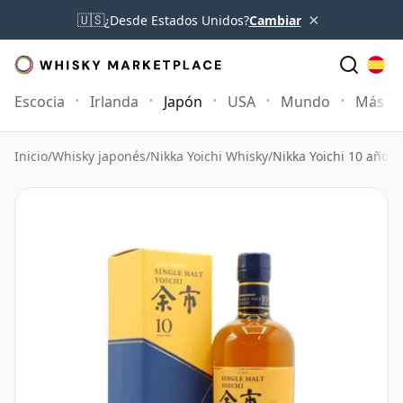
×
🇺🇸
¿Desde Estados Unidos?
Cambiar
Escocia
Irlanda
Japón
USA
Mundo
Más
Inicio
/
Whisky japonés
/
Nikka Yoichi Whisky
/
Nikka Yoichi 10 años