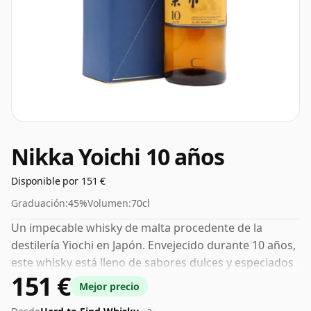
Nikka Yoichi 10 años
Disponible por 151 €
Graduación:
45%
Volumen:
70cl
Un impecable whisky de malta procedente de la
destilería Yiochi en Japón. Envejecido durante 10 años,
este whisky está lleno de sabores dulces y especiados
151 €
y notas frutales distintivas. Embalaje japonés icónico
Mejor precio
que rezuma clase.