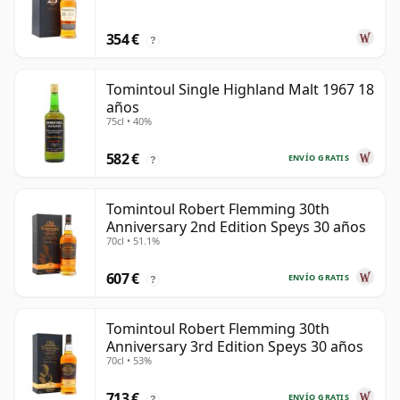
354 €
?
Tomintoul Single Highland Malt 1967 18
años
75cl • 40%
582 €
ENVÍO GRATIS
?
Tomintoul Robert Flemming 30th
Anniversary 2nd Edition Speys 30 años
70cl • 51.1%
607 €
ENVÍO GRATIS
?
Tomintoul Robert Flemming 30th
Anniversary 3rd Edition Speys 30 años
70cl • 53%
713 €
ENVÍO GRATIS
?