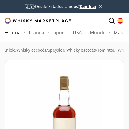
×
🇺🇸
¿Desde Estados Unidos?
Cambiar
Escocia
Irlanda
Japón
USA
Mundo
Más
Inicio
/
Whisky escocés
/
Speyside Whisky escocés
/
Tomintoul Whis