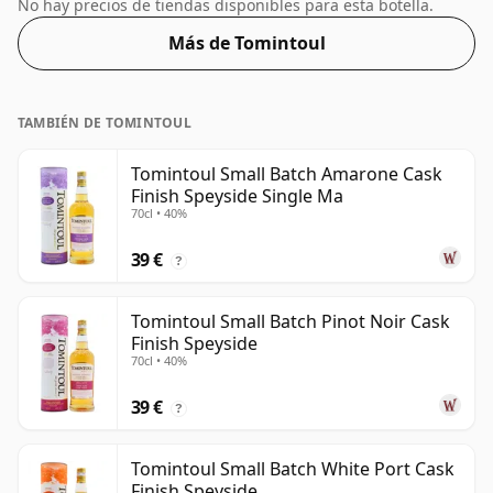
palabras, no se ha declarado el período de
No hay precios de tiendas disponibles para esta botella.
maduración del licor en la botella. Más pequeño que el
Más de Tomintoul
tamaño de botella habitual, éste se presenta en un
recipiente de 50 cl, embotellado al 47,8%.
TAMBIÉN DE TOMINTOUL
Tomintoul Small Batch Amarone Cask
Finish Speyside Single Ma
70cl • 40%
39 €
?
Tomintoul Small Batch Pinot Noir Cask
Finish Speyside
70cl • 40%
39 €
?
Tomintoul Small Batch White Port Cask
Finish Speyside