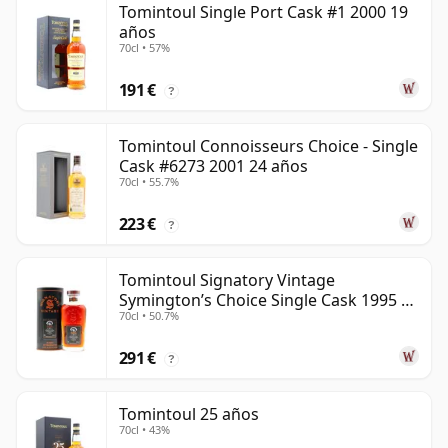
Tomintoul Single Port Cask #1 2000 19
años
70cl • 57%
191 €
?
Tomintoul Connoisseurs Choice - Single
Cask #6273 2001 24 años
70cl • 55.7%
223 €
?
Tomintoul Signatory Vintage
Symington’s Choice Single Cask 1995 30
70cl • 50.7%
años
291 €
?
Tomintoul 25 años
70cl • 43%