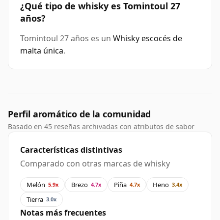
¿Qué tipo de whisky es Tomintoul 27
años?
Tomintoul 27 años es un
Whisky escocés de
malta única
.
Perfil aromático de la comunidad
Basado en 45 reseñas archivadas con atributos de sabor
Características distintivas
Comparado con otras marcas de whisky
Melón
Brezo
Piña
Heno
5.9x
4.7x
4.7x
3.4x
Tierra
3.0x
Notas más frecuentes