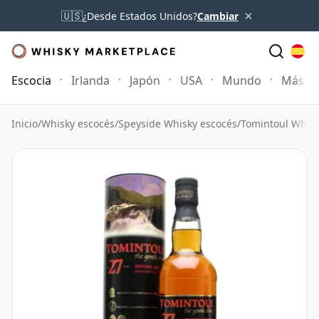
×
🇺🇸
¿Desde Estados Unidos?
Cambiar
Escocia
Irlanda
Japón
USA
Mundo
Más
Inicio
/
Whisky escocés
/
Speyside Whisky escocés
/
Tomintoul Whis