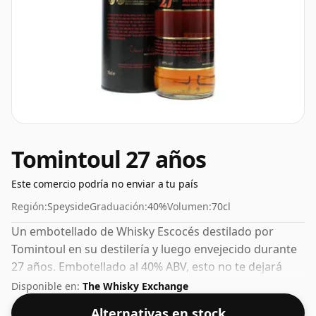
Tomintoul 27 años
Este comercio podría no enviar a tu país
Región:
Speyside
Graduación:
40%
Volumen:
70cl
Un embotellado de Whisky Escocés destilado por
Tomintoul en su destilería y luego envejecido durante
27 años. Embotellado al 40% ABV, esto no te dejará
boquiabierto en términos de potencia, pero sin duda
Disponible en:
The Whisky Exchange
será un licor que se puede beber.
Alternativas en stock