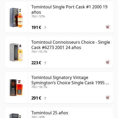
Tomintoul Single Port Cask #1 2000 19
años
70cl • 57%
191 €
?
Tomintoul Connoisseurs Choice - Single
Cask #6273 2001 24 años
70cl • 55.7%
223 €
?
Tomintoul Signatory Vintage
Symington’s Choice Single Cask 1995 30
70cl • 50.7%
años
291 €
?
Tomintoul 25 años
70cl • 43%