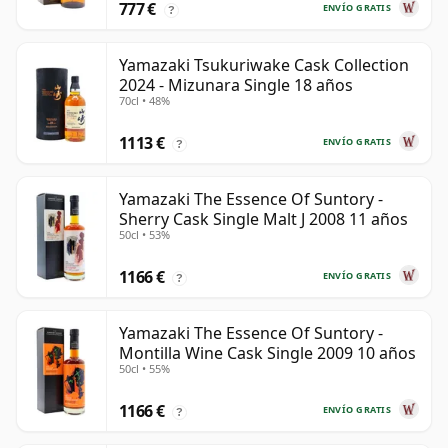
777 €
ENVÍO GRATIS
?
Yamazaki Tsukuriwake Cask Collection
2024 - Mizunara Single 18 años
70cl • 48%
1113 €
ENVÍO GRATIS
?
Yamazaki The Essence Of Suntory -
Sherry Cask Single Malt J 2008 11 años
50cl • 53%
1166 €
ENVÍO GRATIS
?
Yamazaki The Essence Of Suntory -
Montilla Wine Cask Single 2009 10 años
50cl • 55%
1166 €
ENVÍO GRATIS
?