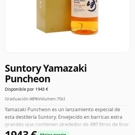
Suntory Yamazaki
Puncheon
Disponible por 1943 €
Graduación:
48%
Volumen:
70cl
Yamazaki Puncheon es un lanzamiento especial de
esta destilería Suntory. Envejecido en barricas extra
grandes que contienen alrededor de 480 litros de licor
1943 €
en lugar de las barricas estándar de 230 litros. Las
Mejor precio