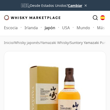
×
🇺🇸
¿Desde Estados Unidos?
Cambiar
Escocia
Irlanda
Japón
USA
Mundo
Más
Inicio
/
Whisky japonés
/
Yamazaki Whisky
/
Suntory Yamazaki Punc