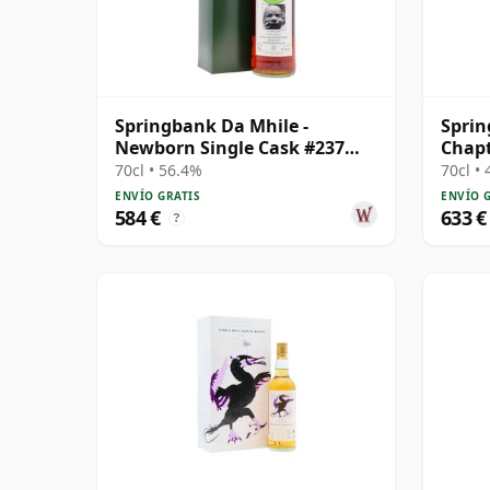
Springbank Da Mhile -
Spri
Newborn Single Cask #237
Chapt
1992 15 años
25 añ
70cl • 56.4%
70cl •
ENVÍO GRATIS
ENVÍO 
584 €
633 €
?