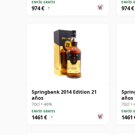
ENVÍO GRATIS
ENVÍO 
974 €
974 €
?
Springbank 2014 Edition 21
Sprin
años
años
70cl • 46%
70cl •
ENVÍO GRATIS
ENVÍO 
1461 €
1461 
?