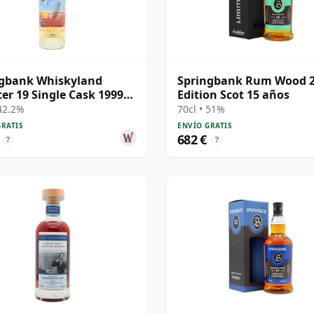
ngbank Whiskyland
Springbank Rum Wood 
er 19 Single Cask 1999
Edition Scot 15 años
os
 42.2%
70cl • 51%
GRATIS
ENVÍO GRATIS
682 €
?
?