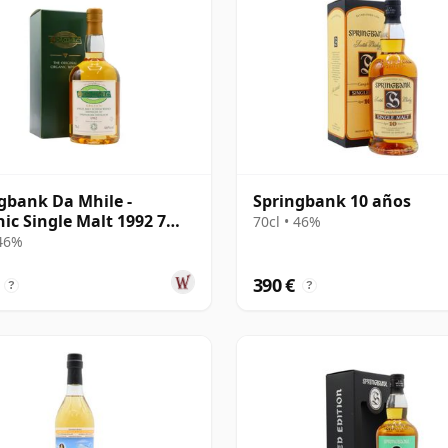
gbank Da Mhile -
Springbank 10 años
ic Single Malt 1992 7
70cl • 46%
 46%
390 €
?
?