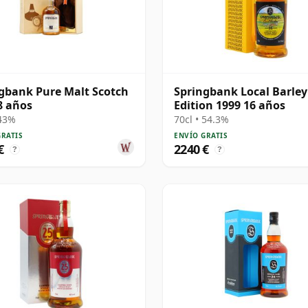
gbank Pure Malt Scotch
Springbank Local Barley
8 años
Edition 1999 16 años
 43%
70cl • 54.3%
GRATIS
ENVÍO GRATIS
€
2240 €
?
?