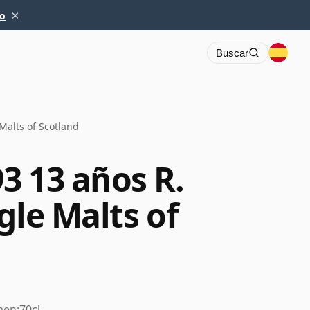
×
io
Buscar
Malts of Scotland
3 13 años R.
gle Malts of
men:
70cl