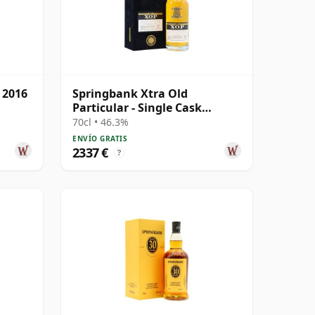
 2016
Springbank Xtra Old
Particular - Single Cask
#18281 1992 31 años
70cl • 46.3%
ENVÍO GRATIS
2337 €
?