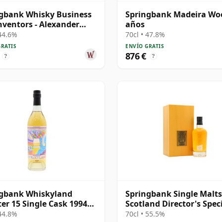
gbank Whisky Business
Springbank Madeira Wo
nventors - Alexander
años
m B 1997 28 años
 44.6%
70cl • 47.8%
GRATIS
ENVÍO GRATIS
876 €
?
?
ngbank Whiskyland
Springbank Single Malts
er 15 Single Cask 1994
Scotland Director's Spec
os
Scotch 25 años
 44.8%
70cl • 55.5%