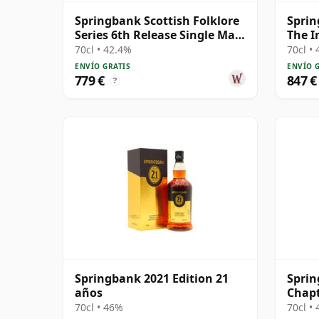
Springbank Scottish Folklore
Sprin
Series 6th Release Single Malt
The I
S 2000 21 años
Graha
70cl • 42.4%
70cl •
ENVÍO GRATIS
ENVÍO 
779 €
847 €
?
Springbank 2021 Edition 21
Spri
años
Chapt
30 añ
70cl • 46%
70cl •