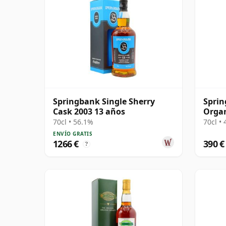
Springbank Single Sherry
Sprin
Cask 2003 13 años
Organ
años
70cl • 56.1%
70cl •
ENVÍO GRATIS
1266 €
390 €
?