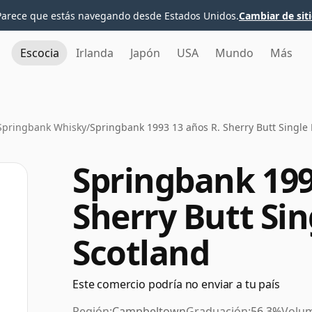
Parece que estás navegando desde Estados Unidos.
Cambiar de sit
Escocia
Irlanda
Japón
USA
Mundo
Más
Springbank Whisky
/
Springbank 1993 13 años R. Sherry Butt Single 
Springbank 199
Sherry Butt Sin
Scotland
Este comercio podría no enviar a tu país
Región:
Campbeltown
Graduación:
56.3%
Volu