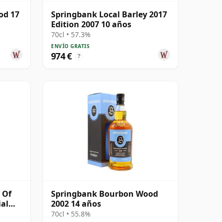
od 17
Springbank Local Barley 2017
Edition 2007 10 años
70cl • 57.3%
ENVÍO GRATIS
974 €
?
 Of
Springbank Bourbon Wood
ial
2002 14 años
70cl • 55.8%