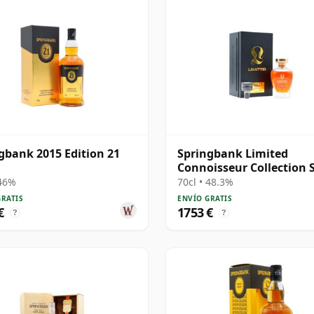
gbank 2015 Edition 21
Springbank Limited
Connoisseur Collection 
Cask #230 1991 31 años
 46%
70cl • 48.3%
GRATIS
ENVÍO GRATIS
€
1753 €
?
?