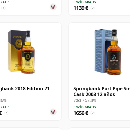
GRATIS
ENVÍO GRATIS
1139 €
?
?
gbank 2018 Edition 21
Springbank Port Pipe Si
Cask 2003 12 años
 46%
70cl • 58.3%
GRATIS
ENVÍO GRATIS
€
1656 €
?
?