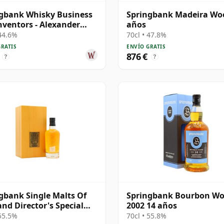
gbank Whisky Business
Springbank Madeira Wo
nventors - Alexander
años
m B 1997 28 años
 44.6%
70cl • 47.8%
GRATIS
ENVÍO GRATIS
876 €
?
?
gbank Single Malts Of
Springbank Bourbon W
and Director's Special
2002 14 años
h 25 años
 55.5%
70cl • 55.8%