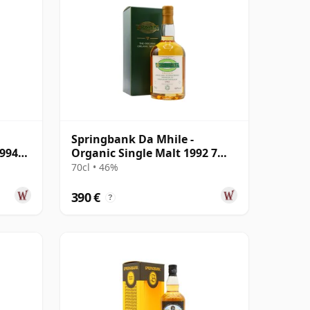
Springbank Da Mhile -
1994
Organic Single Malt 1992 7
años
70cl • 46%
390 €
?