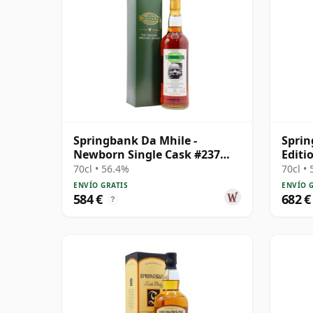
Springbank Da Mhile -
Spri
Newborn Single Cask #237
Editi
1992 15 años
70cl • 56.4%
70cl •
ENVÍO GRATIS
ENVÍO 
584 €
682 €
?