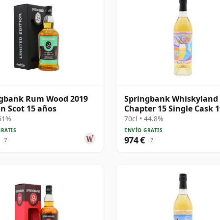
ngbank Rum Wood 2019
Springbank Whiskyland
on Scot 15 años
Chapter 15 Single Cask 
30 años
 51%
70cl • 44.8%
GRATIS
ENVÍO GRATIS
974 €
?
?