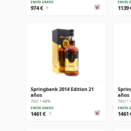
ENVÍO GRATIS
ENVÍO 
974 €
1139 
?
Springbank 2014 Edition 21
Sprin
años
años
70cl • 46%
70cl •
ENVÍO GRATIS
ENVÍO 
1461 €
1461 
?