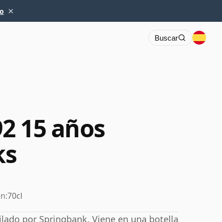
×
io
Buscar
2 15 años
ks
n:
70cl
ilado por Springbank. Viene en una botella