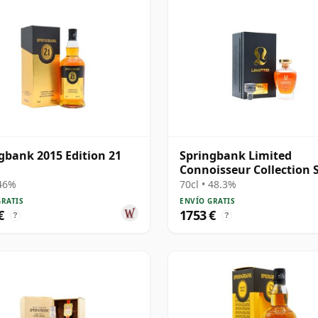
gbank 2015 Edition 21
Springbank Limited
Connoisseur Collection 
Cask #230 1991 31 años
 46%
70cl • 48.3%
GRATIS
ENVÍO GRATIS
€
1753 €
?
?