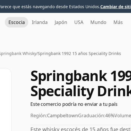
Parece que estás navegando desde Estados Unidos.
Cambiar de sit
Escocia
Irlanda
Japón
USA
Mundo
Más
Springbank Whisky
/
Springbank 1992 15 años Speciality Drinks
Springbank 199
Speciality Drin
Este comercio podría no enviar a tu país
Región:
Campbeltown
Graduación:
46%
Volume
Este whisky escocés de 15 años fue dest