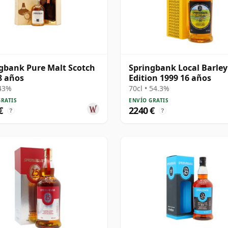
gbank Pure Malt Scotch
Springbank Local Barley
8 años
Edition 1999 16 años
 43%
70cl • 54.3%
GRATIS
ENVÍO GRATIS
€
2240 €
?
?