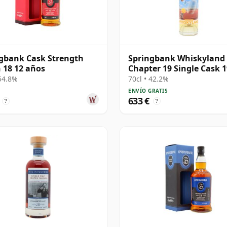
gbank Cask Strength
Springbank Whiskyland
 18 12 años
Chapter 19 Single Cask 
25 años
 54.8%
70cl • 42.2%
ENVÍO GRATIS
633 €
?
?