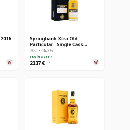
 2016
Springbank Xtra Old
Particular - Single Cask
#18281 1992 31 años
70cl • 46.3%
ENVÍO GRATIS
2337 €
?