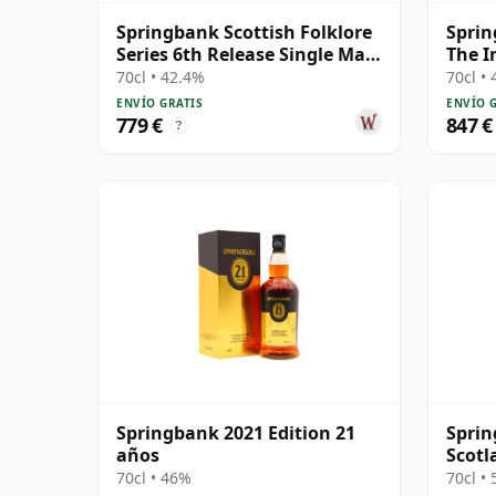
Springbank Scottish Folklore
Sprin
Series 6th Release Single Malt
The I
S 2000 21 años
Graha
70cl • 42.4%
70cl •
ENVÍO GRATIS
ENVÍO 
779 €
847 €
?
Springbank 2021 Edition 21
Sprin
años
Scotl
Scotc
70cl • 46%
70cl •