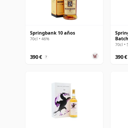
Springbank 10 años
Sprin
Batch
70cl • 46%
70cl •
390 €
390 €
?