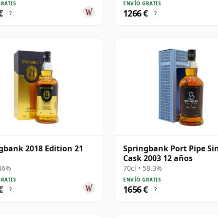
GRATIS
ENVÍO GRATIS
€
1266 €
?
?
gbank 2018 Edition 21
Springbank Port Pipe Si
Cask 2003 12 años
 46%
70cl • 58.3%
GRATIS
ENVÍO GRATIS
€
1656 €
?
?