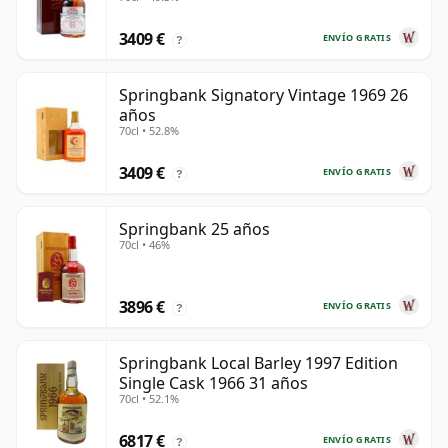
3409 €
ENVÍO GRATIS
?
Springbank Signatory Vintage 1969 26
años
70cl • 52.8%
3409 €
ENVÍO GRATIS
?
Springbank 25 años
70cl • 46%
3896 €
ENVÍO GRATIS
?
Springbank Local Barley 1997 Edition
Single Cask 1966 31 años
70cl • 52.1%
6817 €
ENVÍO GRATIS
?