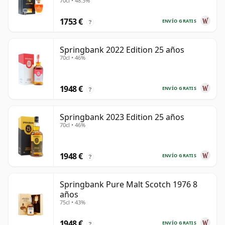
70cl • 48.3%
años
1753 €
ENVÍO GRATIS
?
Springbank 2022 Edition 25 años
70cl • 46%
1948 €
ENVÍO GRATIS
?
Springbank 2023 Edition 25 años
70cl • 46%
1948 €
ENVÍO GRATIS
?
Springbank Pure Malt Scotch 1976 8
años
75cl • 43%
1948 €
ENVÍO GRATIS
?