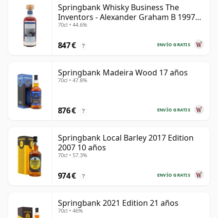
Springbank Whisky Business The
Inventors - Alexander Graham B 1997
70cl • 44.6%
28 años
847 €
ENVÍO GRATIS
?
Springbank Madeira Wood 17 años
70cl • 47.8%
876 €
ENVÍO GRATIS
?
Springbank Local Barley 2017 Edition
2007 10 años
70cl • 57.3%
974 €
ENVÍO GRATIS
?
Springbank 2021 Edition 21 años
70cl • 46%