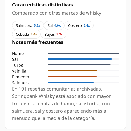
Características distintivas
Comparado con otras marcas de whisky
Salmuera
Sal
Costero
5.5x
4.0x
3.4x
Cebada
Bayas
3.4x
3.2x
Notas más frecuentes
Humo
Sal
Turba
Vainilla
Pimienta
Salmuera
En 191 reseñas comunitarias archivadas,
Springbank Whisky está asociado con mayor
frecuencia a notas de humo, sal y turba, con
salmuera, sal y costero apareciendo más a
menudo que la media de la categoría.