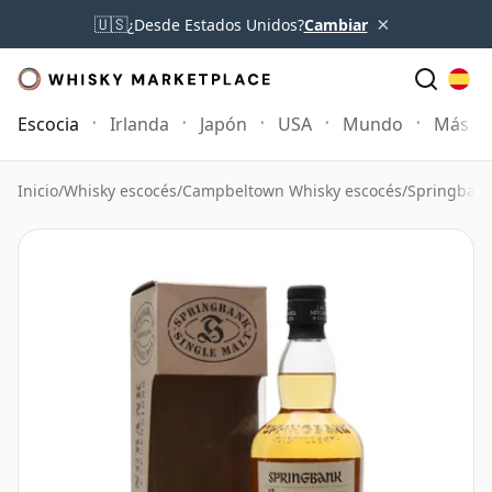
×
🇺🇸
¿Desde Estados Unidos?
Cambiar
Escocia
Irlanda
Japón
USA
Mundo
Más
Inicio
/
Whisky escocés
/
Campbeltown Whisky escocés
/
Springbank