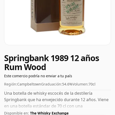
Springbank 1989 12 años
Rum Wood
Este comercio podría no enviar a tu país
Región:
Campbeltown
Graduación:
54.6%
Volumen:
70cl
Una botella de whisky escocés de la destilería
Springbank que ha envejecido durante 12 años. Viene
en una botella estándar de 70 cl con una
concentración no estándar del 54,6%.
Disponible en:
The Whisky Exchange