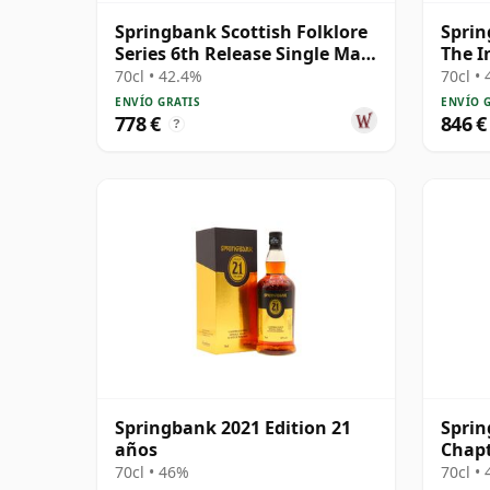
Springbank Scottish Folklore
Sprin
Series 6th Release Single Malt
The I
S 2000 21 años
Graha
70cl • 42.4%
70cl •
ENVÍO GRATIS
ENVÍO 
778 €
846 €
?
Springbank 2021 Edition 21
Spri
años
Chapt
30 añ
70cl • 46%
70cl •