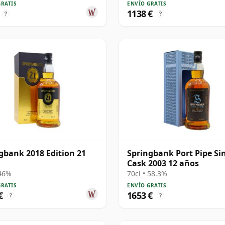
GRATIS
ENVÍO GRATIS
1138 €
?
?
gbank 2018 Edition 21
Springbank Port Pipe Si
Cask 2003 12 años
 46%
70cl • 58.3%
GRATIS
ENVÍO GRATIS
€
1653 €
?
?