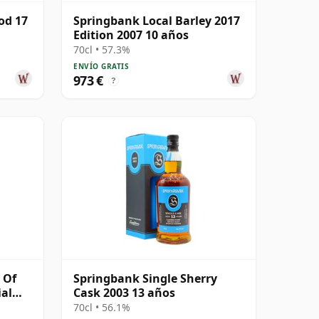
od 17
Springbank Local Barley 2017
Edition 2007 10 años
70cl • 57.3%
ENVÍO GRATIS
973 €
?
 Of
Springbank Single Sherry
ial
Cask 2003 13 años
70cl • 56.1%