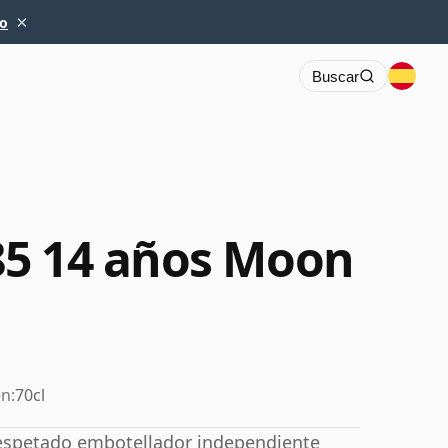
×
io
Buscar
85 14 años Moon
n:
70cl
respetado embotellador independiente