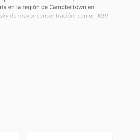
ría en la región de Campbeltown en
isky de mayor concentración, con un ABV
botellado habitual de 70 cl.