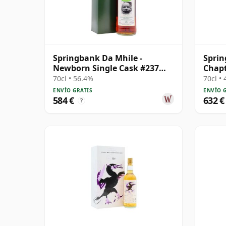
Springbank Da Mhile -
Spri
Newborn Single Cask #237
Chapt
1992 15 años
25 añ
70cl • 56.4%
70cl •
ENVÍO GRATIS
ENVÍO 
584 €
632 €
?