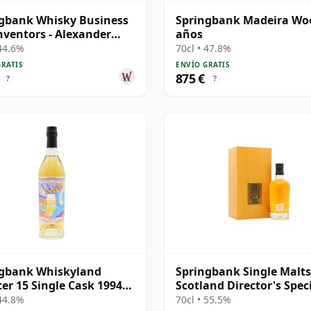
gbank Whisky Business
Springbank Madeira Wo
nventors - Alexander
años
m B 1997 28 años
 44.6%
70cl • 47.8%
GRATIS
ENVÍO GRATIS
875 €
?
?
ngbank Whiskyland
Springbank Single Malts
er 15 Single Cask 1994
Scotland Director's Spec
os
Scotch 25 años
 44.8%
70cl • 55.5%