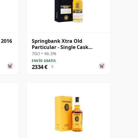
 2016
Springbank Xtra Old
Particular - Single Cask
#18281 1992 31 años
70cl • 46.3%
ENVÍO GRATIS
2334 €
?