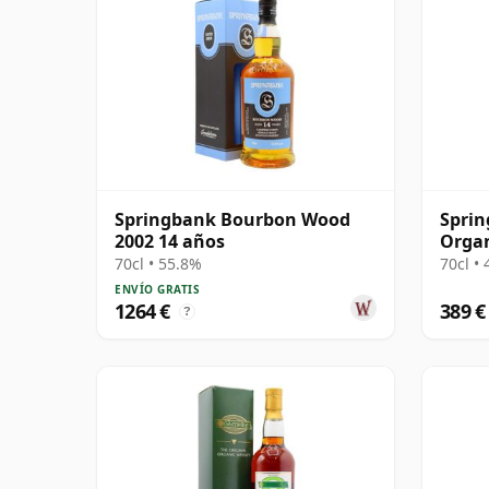
Springbank Bourbon Wood
Sprin
2002 14 años
Organ
años
70cl • 55.8%
70cl •
ENVÍO GRATIS
1264 €
389 €
?