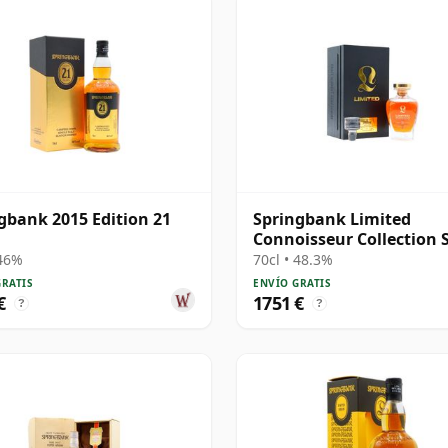
gbank 2015 Edition 21
Springbank Limited
Connoisseur Collection 
Cask #230 1991 31 años
 46%
70cl • 48.3%
GRATIS
ENVÍO GRATIS
€
1751 €
?
?