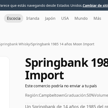
Parece que estás navegando desde Estados Unidos.
Cambiar de sit
Escocia
Irlanda
Japón
USA
Mundo
Más
Springbank Whisky
/
Springbank 1985 14 años Moon Import
Springbank 19
Import
Este comercio podría no enviar a tu país
Región:
Campbeltown
Graduación:
50%
Volume
Un Springbank de 14 años de 1985 del 