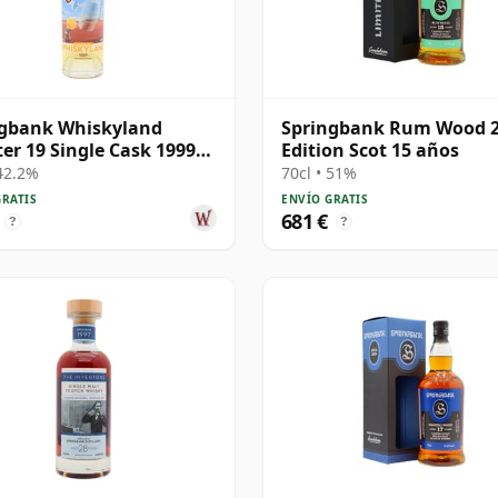
ngbank Whiskyland
Springbank Rum Wood 
er 19 Single Cask 1999
Edition Scot 15 años
os
 42.2%
70cl • 51%
GRATIS
ENVÍO GRATIS
681 €
?
?