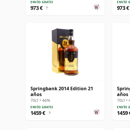
ENVÍO GRATIS
ENVÍO 
973 €
973 €
?
Springbank 2014 Edition 21
Sprin
años
años
70cl • 46%
70cl •
ENVÍO GRATIS
ENVÍO 
1459 €
1459 
?