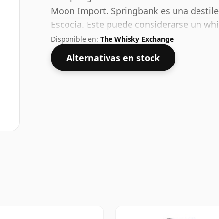
Moon Import. Springbank es una destile
Escocia. Este puede considerarse un wh
del 50%. Se presenta en el tamaño de em
Disponible en:
The Whisky Exchange
Alternativas en stock