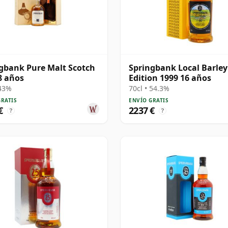
gbank Pure Malt Scotch
Springbank Local Barley
8 años
Edition 1999 16 años
 43%
70cl • 54.3%
GRATIS
ENVÍO GRATIS
€
2237 €
?
?