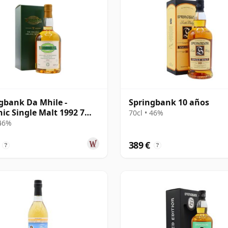
gbank Da Mhile -
Springbank 10 años
ic Single Malt 1992 7
70cl • 46%
 46%
389 €
?
?