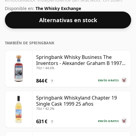
embotellador independiente Ian Macleod. Un buen
ejemplo de whisky Campbeltown de 28 años de
Disponible en:
The Whisky Exchange
Springbank. Viene en una botella normal de 70 cl y se
Alternativas en stock
embotella con un ABV saludable del 46%.
TAMBIÉN DE SPRINGBANK
Springbank Whisky Business The
Inventors - Alexander Graham B 1997
70cl • 44.6%
28 años
844 €
ENVÍO GRATIS
?
Springbank Whiskyland Chapter 19
Single Cask 1999 25 años
70cl • 42.2%
631 €
ENVÍO GRATIS
?