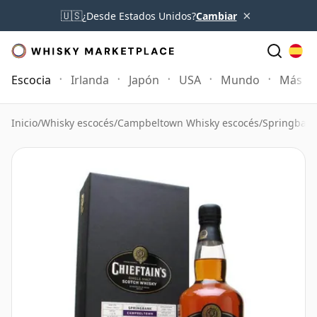
×
🇺🇸
¿Desde Estados Unidos?
Cambiar
Escocia
Irlanda
Japón
USA
Mundo
Más
Inicio
/
Whisky escocés
/
Campbeltown Whisky escocés
/
Springbank