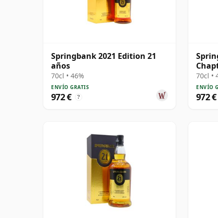
Springbank 2021 Edition 21
Spri
años
Chapt
30 añ
70cl • 46%
70cl •
ENVÍO GRATIS
ENVÍO 
972 €
972 €
?