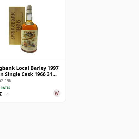
gbank Local Barley 1997
on Single Cask 1966 31
 52.1%
GRATIS
€
?