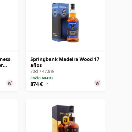
ness
Springbank Madeira Wood 17
er
años
70cl • 47.8%
ENVÍO GRATIS
874 €
?