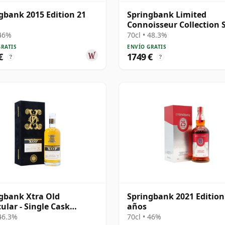
gbank 2015 Edition 21
Springbank Limited
Connoisseur Collection 
Cask #230 1991 31 años
 46%
70cl • 48.3%
GRATIS
ENVÍO GRATIS
€
1749 €
?
?
gbank Xtra Old
Springbank 2021 Edition
cular - Single Cask
años
1 1992 31 años
 46.3%
70cl • 46%