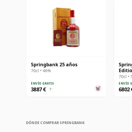
Springbank 25 años
Sprin
Editi
70cl • 46%
años
70cl •
ENVÍO GRATIS
ENVÍO 
3887 €
6802 
?
DÓNDE COMPRAR SPRINGBANK