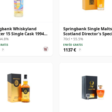
ngbank Whiskyland
Springbank Single Malts
er 15 Single Cask 1994
Scotland Director's Spec
os
Scotch 25 años
 44.8%
70cl • 55.5%
GRATIS
ENVÍO GRATIS
1137 €
?
?