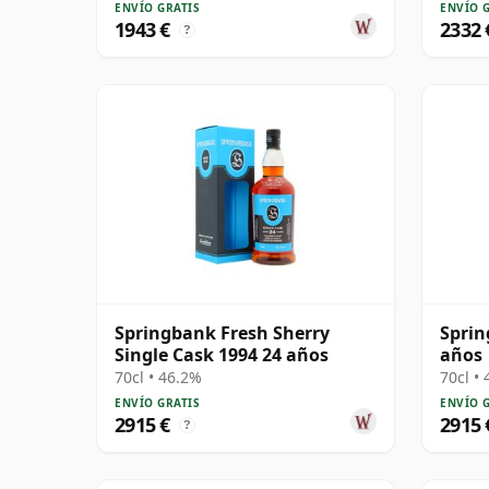
ENVÍO GRATIS
ENVÍO 
1943 €
2332 
?
Springbank Fresh Sherry
Sprin
Single Cask 1994 24 años
años
70cl • 46.2%
70cl •
ENVÍO GRATIS
ENVÍO 
2915 €
2915 
?