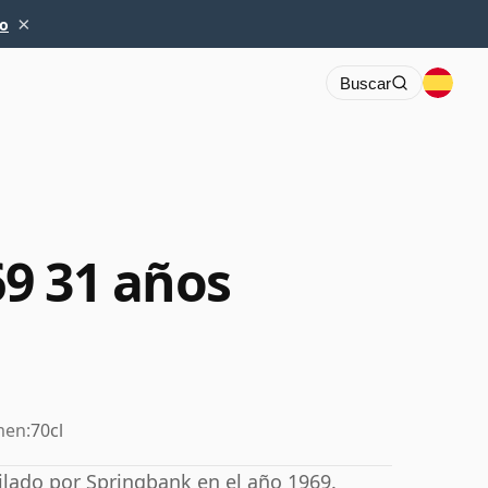
×
io
Buscar
9 31 años
men:
70cl
ilado por Springbank en el año 1969.