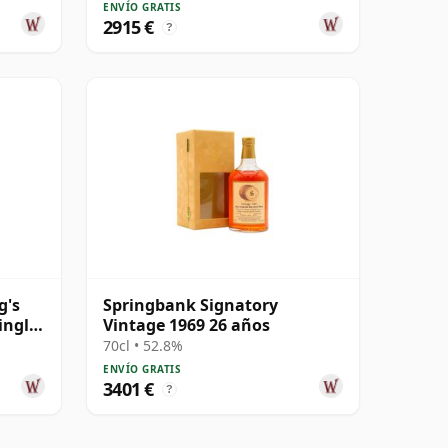
ENVÍO GRATIS
2915 €
?
g's
Springbank Signatory
ingle
Vintage 1969 26 años
70cl • 52.8%
ENVÍO GRATIS
3401 €
?