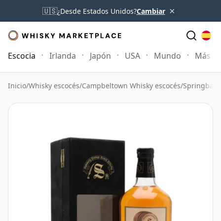
×
🇺🇸
¿Desde Estados Unidos?
Cambiar
Escocia
Irlanda
Japón
USA
Mundo
Más
Inicio
/
Whisky escocés
/
Campbeltown Whisky escocés
/
Springbank