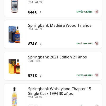
70cl • 44.6%
28 años
844 €
ENVÍO GRATIS
?
Springbank Madeira Wood 17 años
70cl • 47.8%
874 €
ENVÍO GRATIS
?
Springbank 2021 Edition 21 años
70cl • 46%
971 €
ENVÍO GRATIS
?
Springbank Whiskyland Chapter 15
Single Cask 1994 30 años
70cl • 44.8%