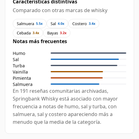
Características distintivas
Comparado con otras marcas de whisky
Salmuera
Sal
Costero
5.5x
4.0x
3.4x
Cebada
Bayas
3.4x
3.2x
Notas más frecuentes
Humo
Sal
Turba
Vainilla
Pimienta
Salmuera
En 191 reseñas comunitarias archivadas,
Springbank Whisky está asociado con mayor
frecuencia a notas de humo, sal y turba, con
salmuera, sal y costero apareciendo más a
menudo que la media de la categoría.