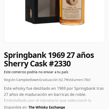
Springbank 1969 27 años
Sherry Cask #2330
Este comercio podría no enviar a tu país
Región:
Campbeltown
Graduación:
52.7%
Volumen:
70cl
Este whisky fue destilado en 1969 por Springbank tras
27 años de maduración en barricas de roble.
Embotellado por el signatario que seleccionó la
barrica para su lanzamiento bajo su propia etiqueta.
Disponible en:
The Whisky Exchange