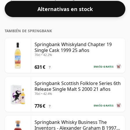
Con un 52,7%, ciertamente puedes agregar una o dos
Alternativas en stock
gotas de agua decente a este whisky para realzar la
textura y abrir el espíritu.
TAMBIÉN DE SPRINGBANK
Springbank Whiskyland Chapter 19
Single Cask 1999 25 años
70cl • 42.2%
631 €
ENVÍO GRATIS
?
Springbank Scottish Folklore Series 6th
Release Single Malt S 2000 21 años
70cl • 42.4%
776 €
ENVÍO GRATIS
?
Springbank Whisky Business The
Inventors - Alexander Graham B 1997