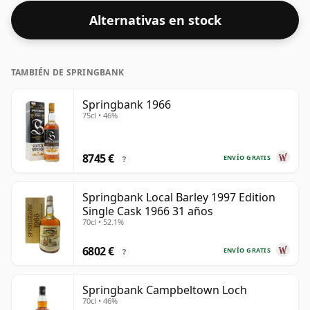
Alternativas en stock
TAMBIÉN DE SPRINGBANK
Springbank 1966
75cl • 46%
8745 €
ENVÍO GRATIS
?
Springbank Local Barley 1997 Edition
Single Cask 1966 31 años
70cl • 52.1%
6802 €
ENVÍO GRATIS
?
Springbank Campbeltown Loch
70cl • 46%