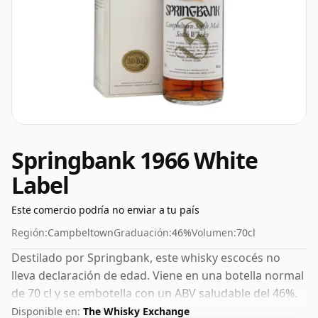
Springbank 1966 White
Label
Este comercio podría no enviar a tu país
Región:
Campbeltown
Graduación:
46%
Volumen:
70cl
Destilado por Springbank, este whisky escocés no
lleva declaración de edad. Viene en una botella normal
de 70 cl y se embotella con un ABV saludable del 46%.
Disponible en:
The Whisky Exchange