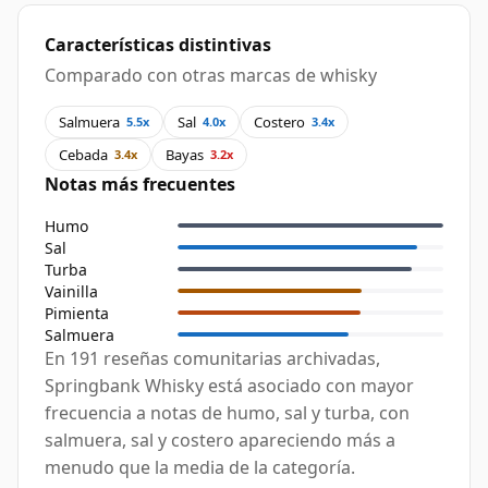
Características distintivas
Comparado con otras marcas de whisky
Salmuera
Sal
Costero
5.5x
4.0x
3.4x
Cebada
Bayas
3.4x
3.2x
Notas más frecuentes
Humo
Sal
Turba
Vainilla
Pimienta
Salmuera
En 191 reseñas comunitarias archivadas,
Springbank Whisky está asociado con mayor
frecuencia a notas de humo, sal y turba, con
salmuera, sal y costero apareciendo más a
menudo que la media de la categoría.