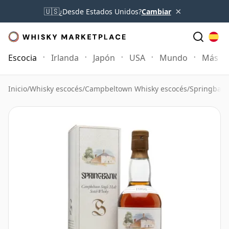
×
🇺🇸
¿Desde Estados Unidos?
Cambiar
Escocia
Irlanda
Japón
USA
Mundo
Más
Inicio
/
Whisky escocés
/
Campbeltown Whisky escocés
/
Springbank