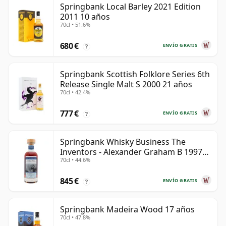
Springbank Local Barley 2021 Edition
2011 10 años
70cl • 51.6%
680 €
ENVÍO GRATIS
?
Springbank Scottish Folklore Series 6th
Release Single Malt S 2000 21 años
70cl • 42.4%
777 €
ENVÍO GRATIS
?
Springbank Whisky Business The
Inventors - Alexander Graham B 1997
70cl • 44.6%
28 años
845 €
ENVÍO GRATIS
?
Springbank Madeira Wood 17 años
70cl • 47.8%