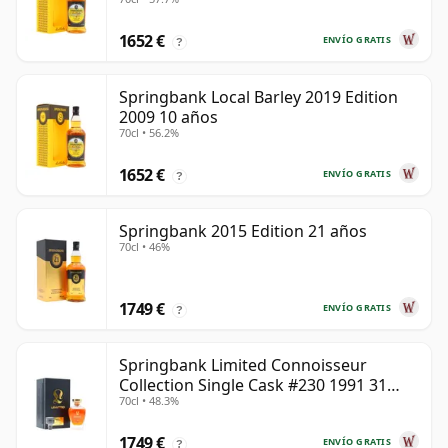
1652 €
ENVÍO GRATIS
?
Springbank Local Barley 2019 Edition
2009 10 años
70cl • 56.2%
1652 €
ENVÍO GRATIS
?
Springbank 2015 Edition 21 años
70cl • 46%
1749 €
ENVÍO GRATIS
?
Springbank Limited Connoisseur
Collection Single Cask #230 1991 31
70cl • 48.3%
años
1749 €
ENVÍO GRATIS
?