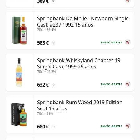
389 €
?
Springbank Da Mhile - Newborn Single
Cask #237 1992 15 años
70cl • 56.4%
583 €
ENVÍO GRATIS
?
Springbank Whiskyland Chapter 19
Single Cask 1999 25 años
70cl • 42.2%
632 €
ENVÍO GRATIS
?
Springbank Rum Wood 2019 Edition
Scot 15 años
70cl • 51%
680 €
ENVÍO GRATIS
?