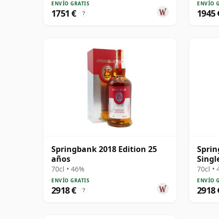
ENVÍO GRATIS
ENVÍO 
1751 €
1945 
?
Springbank 2018 Edition 25
Sprin
años
Singl
70cl • 46%
70cl •
ENVÍO GRATIS
ENVÍO 
2918 €
2918 
?