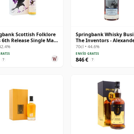
gbank Scottish Folklore
Springbank Whisky Busi
s 6th Release Single Malt
The Inventors - Alexand
0 21 años
Graham B 1997 28 años
 42.4%
70cl • 44.6%
GRATIS
ENVÍO GRATIS
846 €
?
?