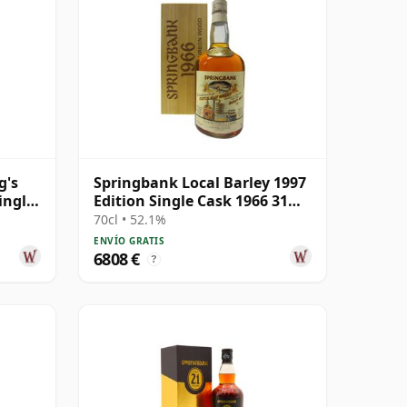
g's
Springbank Local Barley 1997
ingle
Edition Single Cask 1966 31
años
70cl • 52.1%
ENVÍO GRATIS
6808 €
?