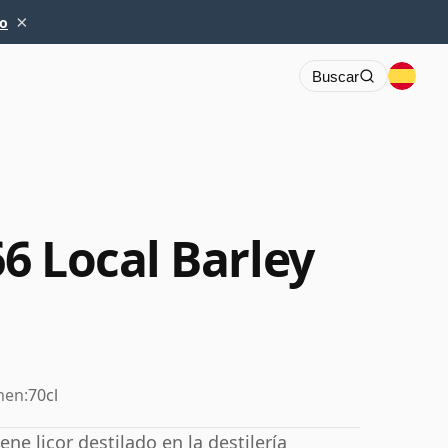
×
io
Buscar
6 Local Barley
men:
70cl
ne licor destilado en la destilería