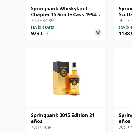
Springbank Whiskyland
Sprin
Chapter 15 Single Cask 1994
Scotl
30 años
Scotc
70cl • 44.8%
70cl •
ENVÍO GRATIS
ENVÍO 
973 €
1138 
?
Springbank 2015 Edition 21
Sprin
años
años
70cl • 46%
70cl •