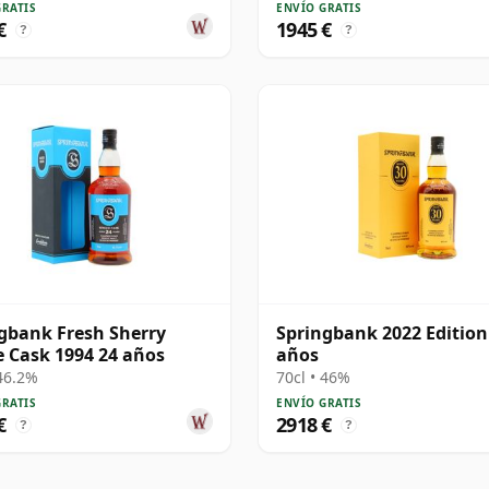
GRATIS
ENVÍO GRATIS
€
1945 €
?
?
gbank Fresh Sherry
Springbank 2022 Edition
e Cask 1994 24 años
años
 46.2%
70cl • 46%
GRATIS
ENVÍO GRATIS
€
2918 €
?
?