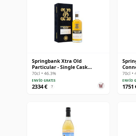
Springbank Xtra Old
Sprin
Particular - Single Cask
Conno
#18281 1992 31 años
Cask 
70cl • 46.3%
70cl •
ENVÍO GRATIS
ENVÍO 
2334 €
1751 
?