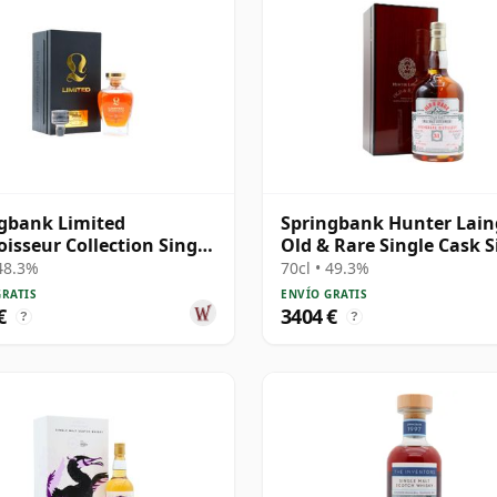
gbank Limited
Springbank Hunter Lain
isseur Collection Single
Old & Rare Single Cask S
#230 1991 31 años
Malt 1991 31 años
 48.3%
70cl • 49.3%
GRATIS
ENVÍO GRATIS
€
3404 €
?
?