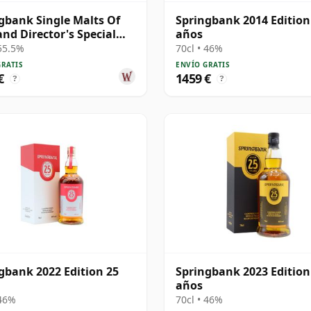
gbank Single Malts Of
Springbank 2014 Edition
and Director's Special
años
h 25 años
 55.5%
70cl • 46%
GRATIS
ENVÍO GRATIS
€
1459 €
?
?
gbank 2022 Edition 25
Springbank 2023 Edition
años
 46%
70cl • 46%