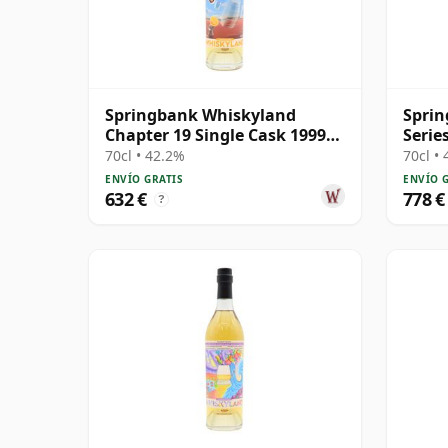
Springbank Whiskyland
Sprin
Chapter 19 Single Cask 1999
Serie
25 años
S 200
70cl • 42.2%
70cl •
ENVÍO GRATIS
ENVÍO 
632 €
778 €
?