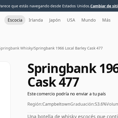
Parece que estás navegando desde Estados Unidos.
Cambiar de sit
Escocia
Irlanda
Japón
USA
Mundo
Más
Springbank Whisky
/
Springbank 1966 Local Barley Cask 477
Springbank 196
Cask 477
Este comercio podría no enviar a tu país
Región:
Campbeltown
Graduación:
53.6%
Volu
Una botella de whisky escocés que contie