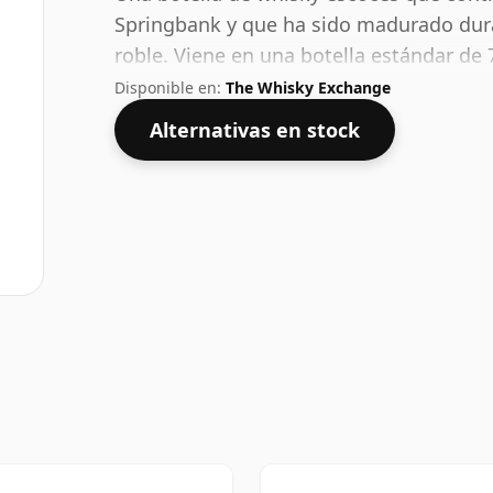
Springbank y que ha sido madurado dur
roble. Viene en una botella estándar de
del 53,6%.
Disponible en:
The Whisky Exchange
Alternativas en stock