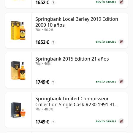
1652 €
ENVÍO GRATIS
?
Springbank Local Barley 2019 Edition
2009 10 años
70cl • 56.2%
1652 €
ENVÍO GRATIS
?
Springbank 2015 Edition 21 años
70cl • 46%
1749 €
ENVÍO GRATIS
?
Springbank Limited Connoisseur
Collection Single Cask #230 1991 31
70cl • 48.3%
años
1749 €
ENVÍO GRATIS
?