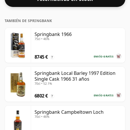
TAMBIÉN DE SPRINGBANK
Springbank 1966
75cl • 46%
8745 €
ENVÍO GRATIS
?
Springbank Local Barley 1997 Edition
Single Cask 1966 31 años
70cl • 52.1%
6802 €
ENVÍO GRATIS
?
Springbank Campbeltown Loch
70cl • 46%