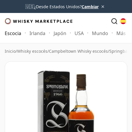
×
🇺🇸
¿Desde Estados Unidos?
Cambiar
Escocia
Irlanda
Japón
USA
Mundo
Más
Inicio
/
Whisky escocés
/
Campbeltown Whisky escocés
/
Springbank