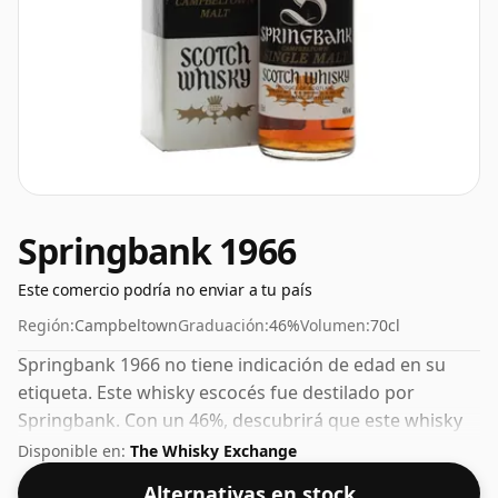
Springbank 1966
Este comercio podría no enviar a tu país
Región:
Campbeltown
Graduación:
46%
Volumen:
70cl
Springbank 1966 no tiene indicación de edad en su
etiqueta. Este whisky escocés fue destilado por
Springbank. Con un 46%, descubrirá que este whisky
se embotella con la intensidad ideal para sorber. Se
Disponible en:
The Whisky Exchange
presenta en botella de tamaño normal de 70cl.
Alternativas en stock