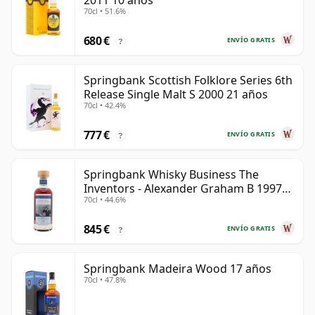
2011 10 años
70cl • 51.6%
680 €
ENVÍO GRATIS
?
Springbank Scottish Folklore Series 6th
Release Single Malt S 2000 21 años
70cl • 42.4%
777 €
ENVÍO GRATIS
?
Springbank Whisky Business The
Inventors - Alexander Graham B 1997
70cl • 44.6%
28 años
845 €
ENVÍO GRATIS
?
Springbank Madeira Wood 17 años
70cl • 47.8%