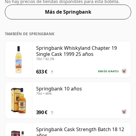
en barricas de roble. Con 57,8% ABV, este contenido de
No hay precios de tiendas disponibles para esta botella.
alcohol es más que aceptable. Embotellado en el
Más de Springbank
tamaño estándar de 70 cl.
TAMBIÉN DE SPRINGBANK
Springbank Whiskyland Chapter 19
Single Cask 1999 25 años
70cl • 42.2%
633 €
ENVÍO GRATIS
?
Springbank 10 años
70cl • 46%
390 €
?
Springbank Cask Strength Batch 18 12
años