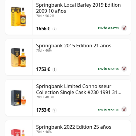
Springbank Local Barley 2019 Edition
2009 10 años
70cl • 56.2%
1656 €
ENVÍO GRATIS
?
Springbank 2015 Edition 21 años
70cl • 46%
1753 €
ENVÍO GRATIS
?
Springbank Limited Connoisseur
Collection Single Cask #230 1991 31
70cl • 48.3%
años
1753 €
ENVÍO GRATIS
?
Springbank 2022 Edition 25 años
70cl • 46%