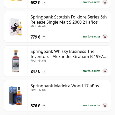
682 €
ENVÍO GRATIS
?
Springbank Scottish Folklore Series 6th
Release Single Malt S 2000 21 años
70cl • 42.4%
779 €
ENVÍO GRATIS
?
Springbank Whisky Business The
Inventors - Alexander Graham B 1997
70cl • 44.6%
28 años
847 €
ENVÍO GRATIS
?
Springbank Madeira Wood 17 años
70cl • 47.8%
876 €
ENVÍO GRATIS
?