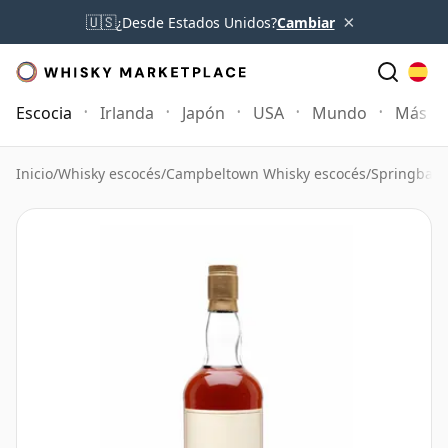
×
🇺🇸
¿Desde Estados Unidos?
Cambiar
Escocia
Irlanda
Japón
USA
Mundo
Más
Inicio
/
Whisky escocés
/
Campbeltown Whisky escocés
/
Springbank