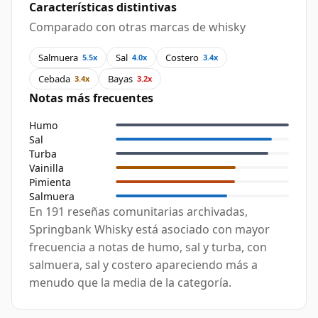
Características distintivas
Comparado con otras marcas de whisky
Salmuera
Sal
Costero
5.5x
4.0x
3.4x
Cebada
Bayas
3.4x
3.2x
Notas más frecuentes
Humo
Sal
Turba
Vainilla
Pimienta
Salmuera
En 191 reseñas comunitarias archivadas,
Springbank Whisky está asociado con mayor
frecuencia a notas de humo, sal y turba, con
salmuera, sal y costero apareciendo más a
menudo que la media de la categoría.