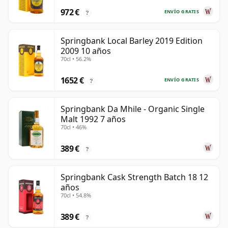
972 €
ENVÍO GRATIS
?
Springbank Local Barley 2019 Edition
2009 10 años
70cl • 56.2%
1652 €
ENVÍO GRATIS
?
Springbank Da Mhile - Organic Single
Malt 1992 7 años
70cl • 46%
389 €
?
Springbank Cask Strength Batch 18 12
años
70cl • 54.8%
389 €
?