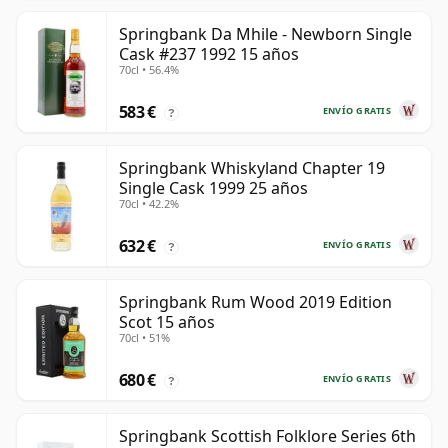
Springbank Da Mhile - Newborn Single
Cask #237 1992 15 años
70cl • 56.4%
583 €
ENVÍO GRATIS
?
Springbank Whiskyland Chapter 19
Single Cask 1999 25 años
70cl • 42.2%
632 €
ENVÍO GRATIS
?
Springbank Rum Wood 2019 Edition
Scot 15 años
70cl • 51%
680 €
ENVÍO GRATIS
?
Springbank Scottish Folklore Series 6th