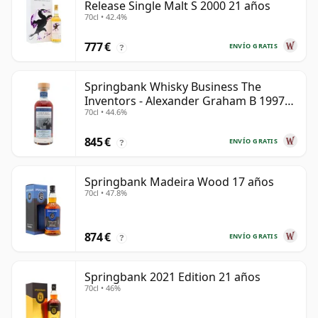
Release Single Malt S 2000 21 años
70cl • 42.4%
777 €
ENVÍO GRATIS
?
Springbank Whisky Business The
Inventors - Alexander Graham B 1997
70cl • 44.6%
28 años
845 €
ENVÍO GRATIS
?
Springbank Madeira Wood 17 años
70cl • 47.8%
874 €
ENVÍO GRATIS
?
Springbank 2021 Edition 21 años
70cl • 46%