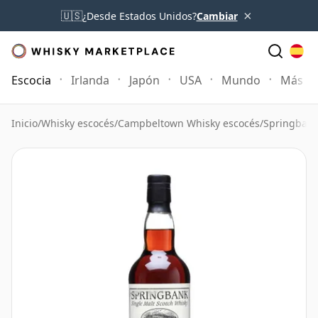
×
🇺🇸
¿Desde Estados Unidos?
Cambiar
Escocia
Irlanda
Japón
USA
Mundo
Más
Inicio
/
Whisky escocés
/
Campbeltown Whisky escocés
/
Springbank