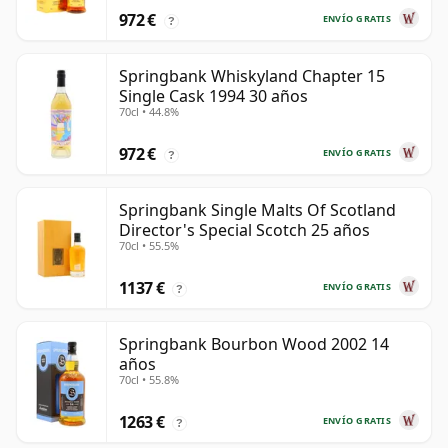
972 €
ENVÍO GRATIS
?
Springbank Whiskyland Chapter 15
Single Cask 1994 30 años
70cl • 44.8%
972 €
ENVÍO GRATIS
?
Springbank Single Malts Of Scotland
Director's Special Scotch 25 años
70cl • 55.5%
1137 €
ENVÍO GRATIS
?
Springbank Bourbon Wood 2002 14
años
70cl • 55.8%
1263 €
ENVÍO GRATIS
?