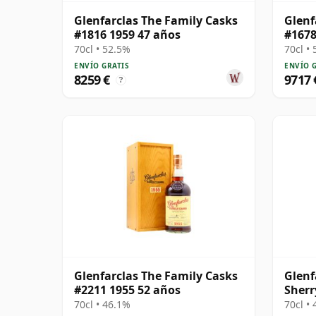
Glenfarclas The Family Casks
Glenf
#1816 1959 47 años
#1678
70cl • 52.5%
70cl •
ENVÍO GRATIS
ENVÍO 
8259 €
9717 
?
Glenfarclas The Family Casks
Glenf
#2211 1955 52 años
Sherr
70cl • 46.1%
70cl •