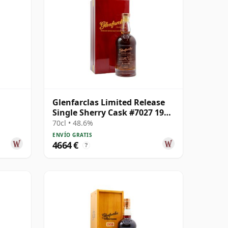
Glenfarclas Limited Release
Single Sherry Cask #7027 1977
42 años
70cl • 48.6%
ENVÍO GRATIS
4664 €
?