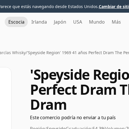
Parece que estás navegando desde Estados Unidos.
Cambiar de sit
Escocia
Irlanda
Japón
USA
Mundo
Más
arclas Whisky
/
'Speyside Region' 1969 41 años Perfect Dram The Pe
'Speyside Regio
Perfect Dram T
Dram
Este comercio podría no enviar a tu país
Región:
Speyside
Graduación:
54.3%
Volumen:
7