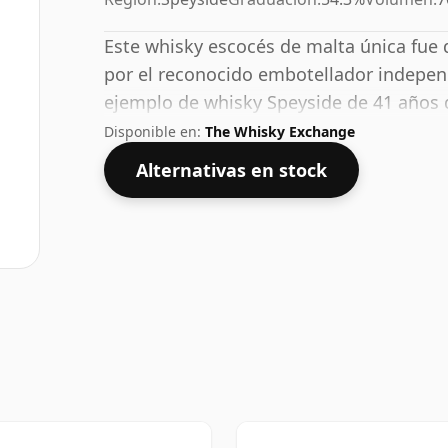
Este whisky escocés de malta única fue 
por el reconocido embotellador indepen
ejemplo de whisky Speyside de 41 años d
estándar de 70 cl con una concentración
Disponible en:
The Whisky Exchange
Alternativas en stock