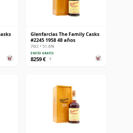
Casks
Glenfarclas The Family Casks
#2245 1958 48 años
70cl • 51.6%
ENVÍO GRATIS
8259 €
?