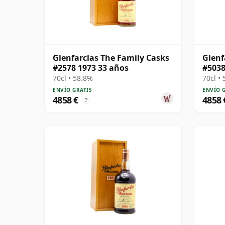
Glenfarclas The Family Casks
Glenf
#2578 1973 33 años
#5038
70cl • 58.8%
70cl •
ENVÍO GRATIS
ENVÍO 
4858 €
4858 
?