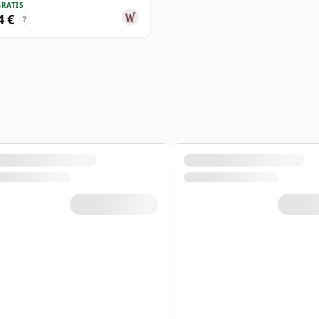
GRATIS
4 €
?