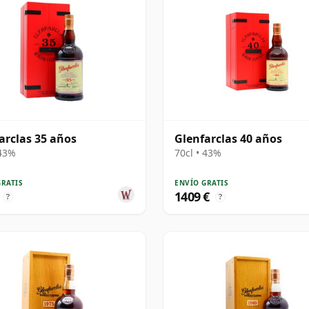
arclas 35 años
Glenfarclas 40 años
 43%
70cl • 43%
GRATIS
ENVÍO GRATIS
1409 €
?
?