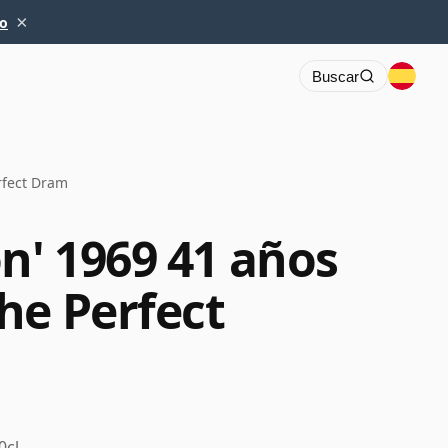
×
io
Buscar
rfect Dram
n' 1969 41 años
he Perfect
0cl