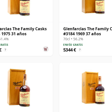
arclas The Family Casks
Glenfarclas The Family 
 1975 31 años
#3184 1969 37 años
 51.4%
70cl • 56.2%
GRATIS
ENVÍO GRATIS
€
5344 €
?
?