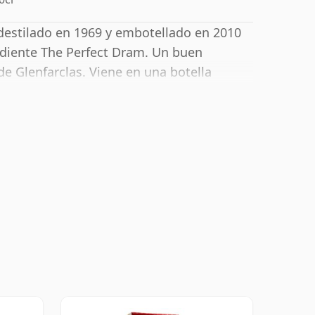
destilado en 1969 y embotellado en 2010
diente The Perfect Dram. Un buen
e Glenfarclas. Viene en una botella
 no estándar del 54,3%.