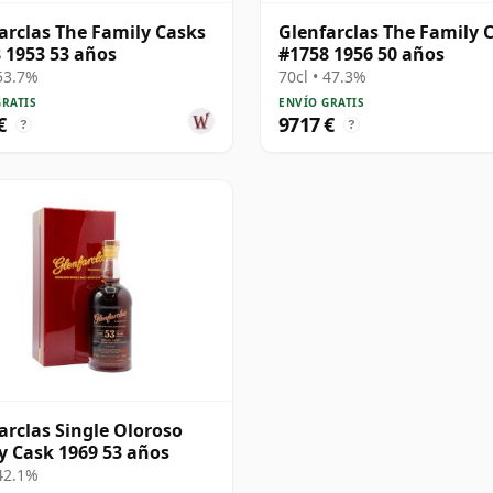
arclas The Family Casks
Glenfarclas The Family 
 1953 53 años
#1758 1956 50 años
 53.7%
70cl • 47.3%
GRATIS
ENVÍO GRATIS
€
9717 €
?
?
arclas Single Oloroso
y Cask 1969 53 años
 42.1%