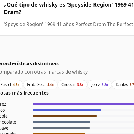
¿Qué tipo de whisky es 'Speyside Region' 1969 4
Dram?
'Speyside Region' 1969 41 años Perfect Dram The Perfec
aracterísticas distintivas
omparado con otras marcas de whisky
Pastel
Fruta Seca
Ciruelas
Jerez
Dátiles
4.6x
4.4x
3.8x
3.8x
3.
otas más frecuentes
erez
ico
oble
hocolate
uave
aramelo