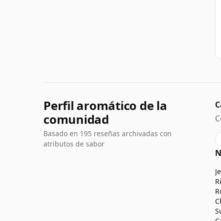
Perfil aromático de la
C
comunidad
C
Basado en 195 reseñas archivadas con
atributos de sabor
N
J
R
R
C
S
C