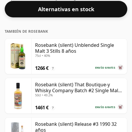
este embotellado que tiene un 58,5% ABV.
Alternativas en stock
TAMBIÉN DE ROSEBANK
Rosebank (silent) Unblended Single
Malt 3 Stills 8 años
75cl • 40%
1266 €
ENVÍO GRATIS
?
Rosebank (silent) That Boutique-y
Whisky Company Batch #2 Single Mal
50cl • 49.2%
28 años
1461 €
ENVÍO GRATIS
?
Rosebank (silent) Release #3 1990 32
años