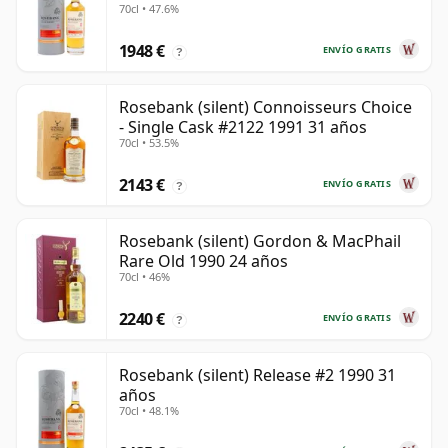
70cl • 47.6%
1948 €
ENVÍO GRATIS
?
Rosebank (silent) Connoisseurs Choice
- Single Cask #2122 1991 31 años
70cl • 53.5%
2143 €
ENVÍO GRATIS
?
Rosebank (silent) Gordon & MacPhail
Rare Old 1990 24 años
70cl • 46%
2240 €
ENVÍO GRATIS
?
Rosebank (silent) Release #2 1990 31
años
70cl • 48.1%