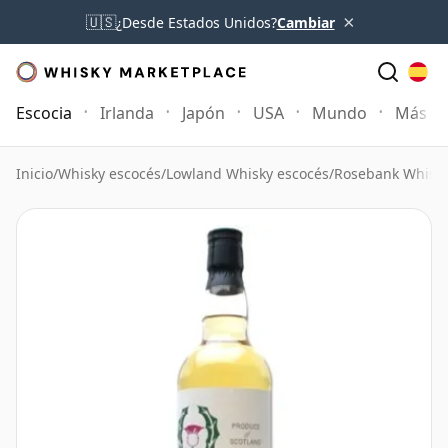
×
🇺🇸
¿Desde Estados Unidos?
Cambiar
Escocia
Irlanda
Japón
USA
Mundo
Más
Inicio
/
Whisky escocés
/
Lowland Whisky escocés
/
Rosebank Whisk