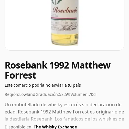
Rosebank 1992 Matthew
Forrest
Este comercio podría no enviar a tu país
Región:
Lowland
Graduación:
58.5%
Volumen:
70cl
Un embotellado de whisky escocés sin declaración de
edad. Rosebank 1992 Matthew Forrest es originario de
la destilería Rosebank. Los fanáticos de los whiskies de
mayor graduación no se sentirán decepcionados con
Disponible en:
The Whisky Exchange