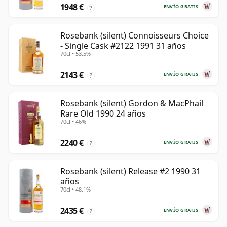
1948 €
ENVÍO GRATIS
?
Rosebank (silent) Connoisseurs Choice
- Single Cask #2122 1991 31 años
70cl • 53.5%
2143 €
ENVÍO GRATIS
?
Rosebank (silent) Gordon & MacPhail
Rare Old 1990 24 años
70cl • 46%
2240 €
ENVÍO GRATIS
?
Rosebank (silent) Release #2 1990 31
años
70cl • 48.1%
2435 €
ENVÍO GRATIS
?