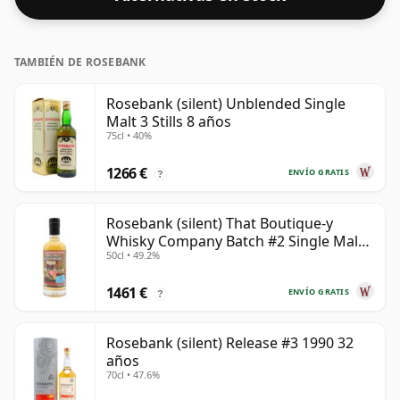
TAMBIÉN DE ROSEBANK
Rosebank (silent) Unblended Single
Malt 3 Stills 8 años
75cl • 40%
1266 €
ENVÍO GRATIS
?
Rosebank (silent) That Boutique-y
Whisky Company Batch #2 Single Mal
50cl • 49.2%
28 años
1461 €
ENVÍO GRATIS
?
Rosebank (silent) Release #3 1990 32
años
70cl • 47.6%