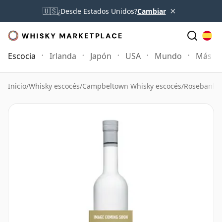
×
🇺🇸
¿Desde Estados Unidos?
Cambiar
Escocia
Irlanda
Japón
USA
Mundo
Más
Inicio
/
Whisky escocés
/
Campbeltown Whisky escocés
/
Rosebank 