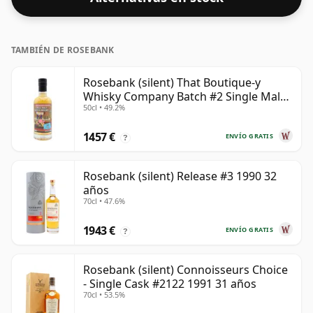
tamaño estándar de 70 cl.
TAMBIÉN DE ROSEBANK
Rosebank (silent) That Boutique-y
Whisky Company Batch #2 Single Mal
50cl • 49.2%
28 años
1457 €
ENVÍO GRATIS
?
Rosebank (silent) Release #3 1990 32
años
70cl • 47.6%
1943 €
ENVÍO GRATIS
?
Rosebank (silent) Connoisseurs Choice
- Single Cask #2122 1991 31 años
70cl • 53.5%