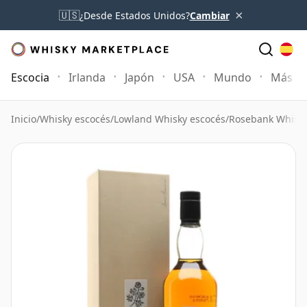
×
🇺🇸
¿Desde Estados Unidos?
Cambiar
Escocia
Irlanda
Japón
USA
Mundo
Más
Inicio
/
Whisky escocés
/
Lowland Whisky escocés
/
Rosebank Whisk