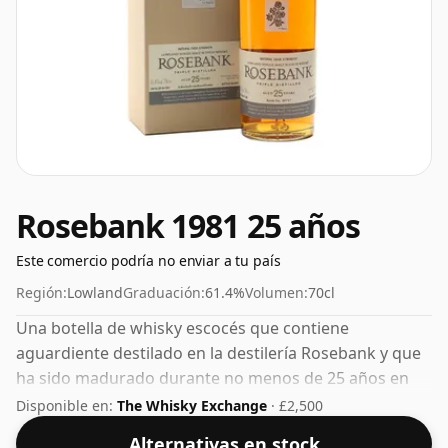
Rosebank 1981 25 años
Este comercio podría no enviar a tu país
Región:
Lowland
Graduación:
61.4%
Volumen:
70cl
Una botella de whisky escocés que contiene
aguardiente destilado en la destilería Rosebank y que
ha sido madurado durante no menos de 25 años en
barricas de roble. Con 61,4% ABV, este contenido de
Disponible en:
The Whisky Exchange
· £2,500
alcohol es más que aceptable. Embotellado en el
Alternativas en stock