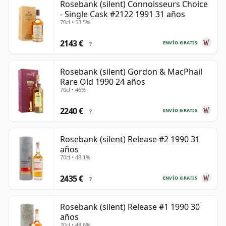
Rosebank (silent) Connoisseurs Choice
- Single Cask #2122 1991 31 años
70cl • 53.5%
2143 €
ENVÍO GRATIS
?
Rosebank (silent) Gordon & MacPhail
Rare Old 1990 24 años
70cl • 46%
2240 €
ENVÍO GRATIS
?
Rosebank (silent) Release #2 1990 31
años
70cl • 48.1%
2435 €
ENVÍO GRATIS
?
Rosebank (silent) Release #1 1990 30
años
70cl • 48.6%