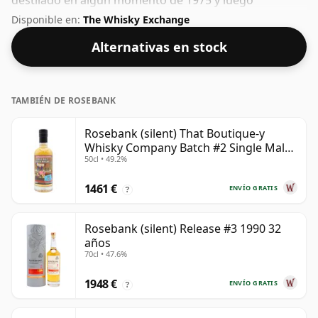
destilado en algún momento de 1975 y luego
embotellado y lanzado por Douglas Laing. Somos
Disponible en:
The Whisky Exchange
grandes admiradores del whisky embotellado con alta
Alternativas en stock
concentración y este embotellado tiene un bonito 50%.
TAMBIÉN DE ROSEBANK
Rosebank (silent) That Boutique-y
Whisky Company Batch #2 Single Mal
50cl • 49.2%
28 años
1461 €
ENVÍO GRATIS
?
Rosebank (silent) Release #3 1990 32
años
70cl • 47.6%
1948 €
ENVÍO GRATIS
?