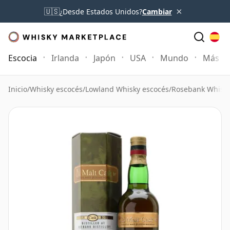
×
🇺🇸
¿Desde Estados Unidos?
Cambiar
Escocia
Irlanda
Japón
USA
Mundo
Más
Inicio
/
Whisky escocés
/
Lowland Whisky escocés
/
Rosebank Whisk