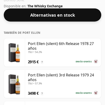
bonito 56%.
Disponible en:
The Whisky Exchange
Alternativas en stock
TAMBIÉN DE PORT ELLEN
Port Ellen (silent) 6th Release 1978 27
años
70cl • 54.2%
2915 €
ENVÍO GRATIS
?
Port Ellen (silent) 3rd Release 1979 24
años
70cl • 57.3%
3498 €
ENVÍO GRATIS
?