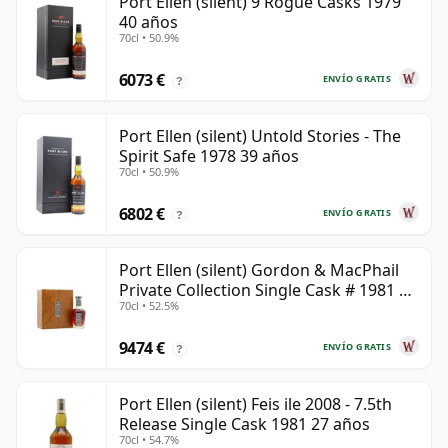
Port Ellen (silent) 9 Rogue Casks 1979
40 años
70cl • 50.9%
6073 €
ENVÍO GRATIS
?
Port Ellen (silent) Untold Stories - The
Spirit Safe 1978 39 años
70cl • 50.9%
6802 €
ENVÍO GRATIS
?
Port Ellen (silent) Gordon & MacPhail
Private Collection Single Cask # 1981 42
70cl • 52.5%
años
9474 €
ENVÍO GRATIS
?
Port Ellen (silent) Feis ile 2008 - 7.5th
Release Single Cask 1981 27 años
70cl • 54.7%