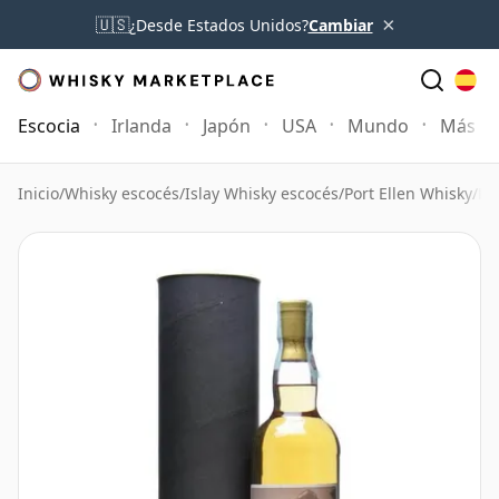
×
🇺🇸
¿Desde Estados Unidos?
Cambiar
Escocia
Irlanda
Japón
USA
Mundo
Más
Inicio
/
Whisky escocés
/
Islay Whisky escocés
/
Port Ellen Whisky
/
Po