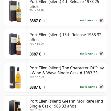
Port Ellen (silent) 4th Release 1978 25
años
70cl • 56.2%
3887 €
ENVÍO GRATIS
?
Port Ellen (silent) 15th Release 1983 32
años
70cl • 53.9%
3887 €
ENVÍO GRATIS
?
Port Ellen (silent) The Character Of Islay
- Wind & Wave Single Cask # 1983 35
70cl • 47.9%
años
3887 €
ENVÍO GRATIS
?
Port Ellen (silent) Gleann Mor Rare Find
Single Cask 1983 33 años
70cl • 57%