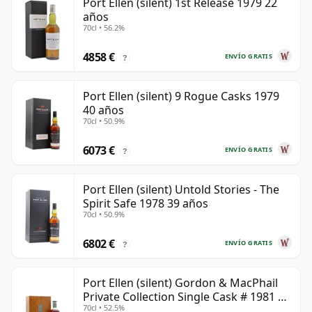
Port Ellen (silent) 1st Release 1979 22
años
70cl • 56.2%
4858 €
ENVÍO GRATIS
?
Port Ellen (silent) 9 Rogue Casks 1979
40 años
70cl • 50.9%
6073 €
ENVÍO GRATIS
?
Port Ellen (silent) Untold Stories - The
Spirit Safe 1978 39 años
70cl • 50.9%
6802 €
ENVÍO GRATIS
?
Port Ellen (silent) Gordon & MacPhail
Private Collection Single Cask # 1981 42
70cl • 52.5%
años