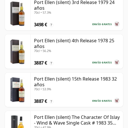
Port Ellen (silent) 3rd Release 1979 24
años
70cl • 57.3%
3498 €
ENVÍO GRATIS
?
Port Ellen (silent) 4th Release 1978 25
años
70cl • 56.2%
3887 €
ENVÍO GRATIS
?
Port Ellen (silent) 15th Release 1983 32
años
70cl • 53.9%
3887 €
ENVÍO GRATIS
?
Port Ellen (silent) The Character Of Islay
- Wind & Wave Single Cask # 1983 35
70cl • 47.9%