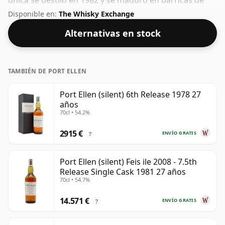
única se destiló en 1982 y se maduró en barricas de
roble durante 27 años antes de ser embotellado en
Disponible en:
The Whisky Exchange
2009. Embotellado con una agradable graduación
Alternativas en stock
alcohólica del 56,8%, este whisky se presenta en una
botella de 70 cl.
TAMBIÉN DE PORT ELLEN
Port Ellen (silent) 6th Release 1978 27
años
70cl • 54.2%
2915 €
ENVÍO GRATIS
?
Port Ellen (silent) Feis ile 2008 - 7.5th
Release Single Cask 1981 27 años
70cl • 54.7%
14.571 €
ENVÍO GRATIS
?