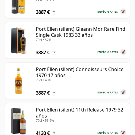
años
3887 €
ENVÍO GRATIS
?
Port Ellen (silent) Gleann Mor Rare Find
Single Cask 1983 33 años
70cl • 57%
3887 €
ENVÍO GRATIS
?
Port Ellen (silent) Connoisseurs Choice
1970 17 años
75cl • 40%
3887 €
ENVÍO GRATIS
?
Port Ellen (silent) 11th Release 1979 32
años
70cl • 53.9%
4130 €
ENVÍO GRATIS
?