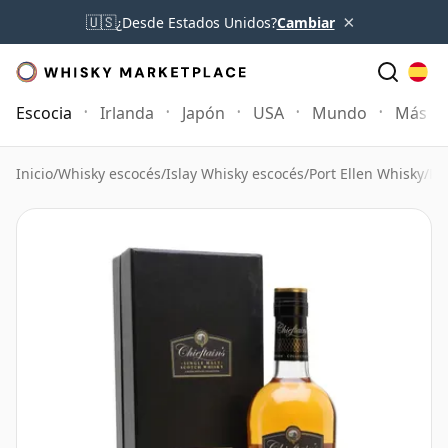
×
🇺🇸
¿Desde Estados Unidos?
Cambiar
Escocia
Irlanda
Japón
USA
Mundo
Más
Inicio
/
Whisky escocés
/
Islay Whisky escocés
/
Port Ellen Whisky
/
Po