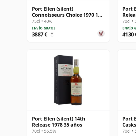
Port Ellen (silent)
Port E
Connoisseurs Choice 1970 17
Relea
años
75cl • 40%
70cl •
ENVÍO GRATIS
ENVÍO 
3887 €
4130 
?
Port Ellen (silent) 14th
Port 
Release 1978 35 años
Casks
70cl • 56.5%
70cl •