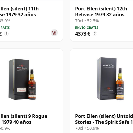
llen (silent) 11th
Port Ellen (silent) 12th
se 1979 32 años
Release 1979 32 años
 53.9%
70cl • 52.5%
GRATIS
ENVÍO GRATIS
€
4373 €
?
?
Ellen (silent) 9 Rogue
Port Ellen (silent) Untold
 1979 40 años
Stories - The Spirit Safe 
39 años
 50.9%
70cl • 50.9%