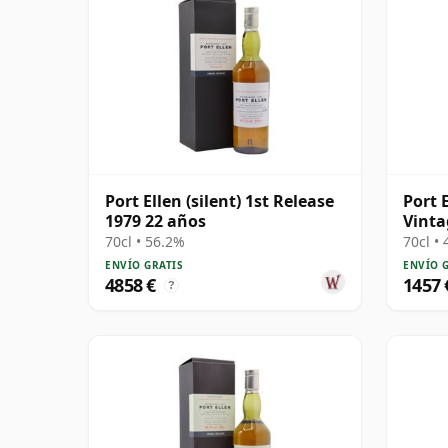
Port Ellen (silent) 1st Release
Port 
1979 22 años
Vinta
Islay
70cl • 56.2%
70cl •
ENVÍO GRATIS
ENVÍO 
4858 €
1457 
?