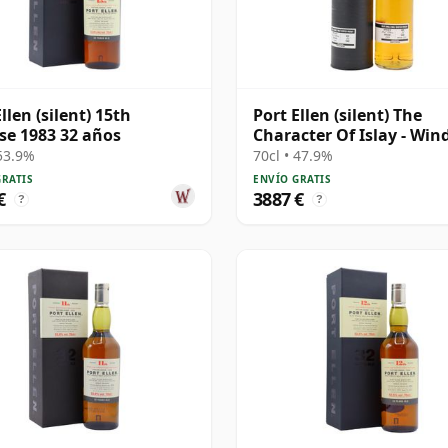
llen (silent) 15th
Port Ellen (silent) The
se 1983 32 años
Character Of Islay - Win
Wave Single Cask # 1983
 53.9%
70cl • 47.9%
años
GRATIS
ENVÍO GRATIS
€
3887 €
?
?