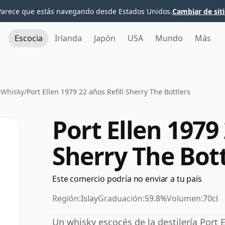
Parece que estás navegando desde Estados Unidos.
Cambiar de sit
Escocia
Irlanda
Japón
USA
Mundo
Más
n Whisky
/
Port Ellen 1979 22 años Refill Sherry The Bottlers
Port Ellen 1979 
Sherry The Bott
Este comercio podría no enviar a tu país
Región:
Islay
Graduación:
59.8%
Volumen:
70cl
Un whisky escocés de la destilería Port 