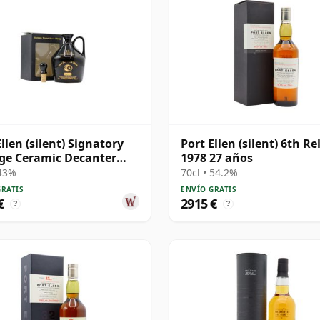
Ellen (silent) Signatory
Port Ellen (silent) 6th Re
ge Ceramic Decanter
1978 27 años
 Single Ma 13 años
 43%
70cl • 54.2%
GRATIS
ENVÍO GRATIS
€
2915 €
?
?