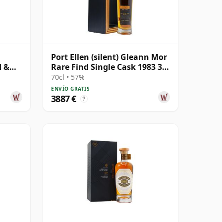
Port Ellen (silent) Gleann Mor
d &
Rare Find Single Cask 1983 33
 35
años
70cl • 57%
ENVÍO GRATIS
3887 €
?