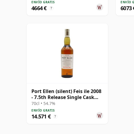
ENVÍO GRATIS
ENVÍO 
4664 €
6073 
?
Port Ellen (silent) Feis ile 2008
- 7.5th Release Single Cask
1981 27 años
70cl • 54.7%
ENVÍO GRATIS
14.571 €
?