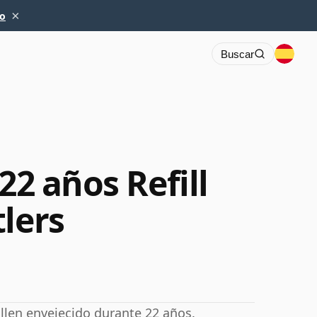
×
io
Buscar
22 años Refill
lers
Ellen envejecido durante 22 años.