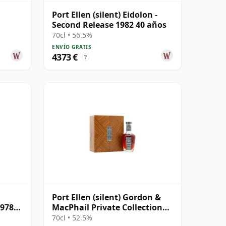
Port Ellen (silent) Eidolon -
Second Release 1982 40 años
70cl • 56.5%
ENVÍO GRATIS
4373 €
?
Port Ellen (silent) Gordon &
1978
MacPhail Private Collection
Single Cask # 1981 42 años
70cl • 52.5%