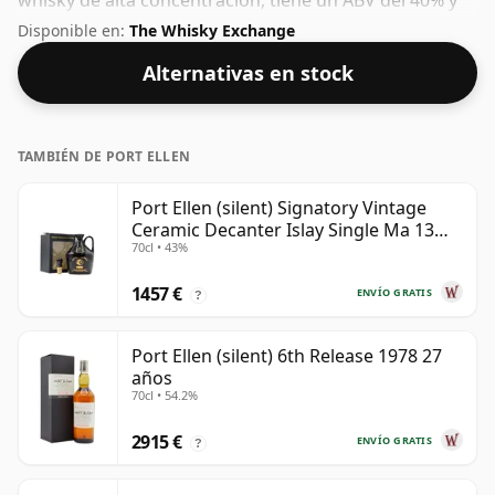
whisky de alta concentración, tiene un ABV del 40% y
se embotella en un tamaño normal de 75 cl.
Disponible en:
The Whisky Exchange
Alternativas en stock
TAMBIÉN DE PORT ELLEN
Port Ellen (silent) Signatory Vintage
Ceramic Decanter Islay Single Ma 13
70cl • 43%
años
1457 €
ENVÍO GRATIS
?
Port Ellen (silent) 6th Release 1978 27
años
70cl • 54.2%
2915 €
ENVÍO GRATIS
?