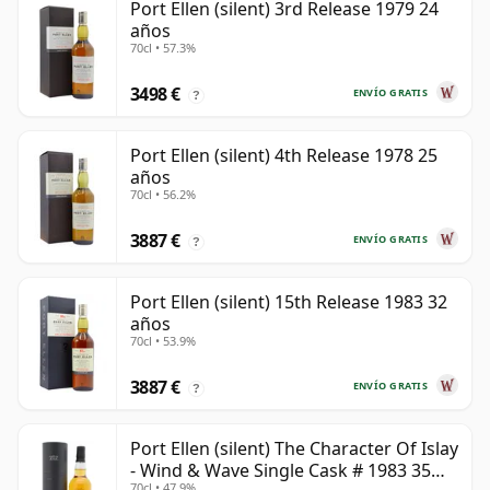
Port Ellen (silent) 3rd Release 1979 24
años
70cl • 57.3%
3498 €
ENVÍO GRATIS
?
Port Ellen (silent) 4th Release 1978 25
años
70cl • 56.2%
3887 €
ENVÍO GRATIS
?
Port Ellen (silent) 15th Release 1983 32
años
70cl • 53.9%
3887 €
ENVÍO GRATIS
?
Port Ellen (silent) The Character Of Islay
- Wind & Wave Single Cask # 1983 35
70cl • 47.9%