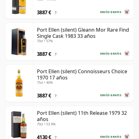
años
3887 €
ENVÍO GRATIS
?
Port Ellen (silent) Gleann Mor Rare Find
Single Cask 1983 33 años
70cl • 57%
3887 €
ENVÍO GRATIS
?
Port Ellen (silent) Connoisseurs Choice
1970 17 años
75cl • 40%
3887 €
ENVÍO GRATIS
?
Port Ellen (silent) 11th Release 1979 32
años
70cl • 53.9%
4130 €
ENVÍO GRATIS
?