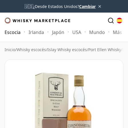
×
🇺🇸
¿Desde Estados Unidos?
Cambiar
Escocia
Irlanda
Japón
USA
Mundo
Más
Inicio
/
Whisky escocés
/
Islay Whisky escocés
/
Port Ellen Whisky
/
Po