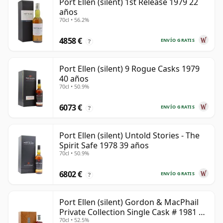
Port Ellen (silent) 1st Release 1979 22
años
70cl • 56.2%
4858 €
ENVÍO GRATIS
?
Port Ellen (silent) 9 Rogue Casks 1979
40 años
70cl • 50.9%
6073 €
ENVÍO GRATIS
?
Port Ellen (silent) Untold Stories - The
Spirit Safe 1978 39 años
70cl • 50.9%
6802 €
ENVÍO GRATIS
?
Port Ellen (silent) Gordon & MacPhail
Private Collection Single Cask # 1981 42
70cl • 52.5%
años