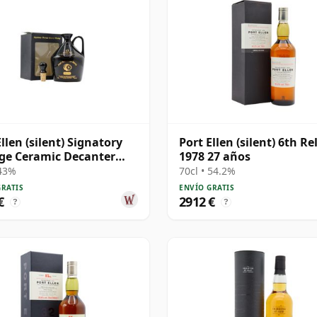
Ellen (silent) Signatory
Port Ellen (silent) 6th Re
ge Ceramic Decanter
1978 27 años
 Single Ma 13 años
 43%
70cl • 54.2%
GRATIS
ENVÍO GRATIS
€
2912 €
?
?