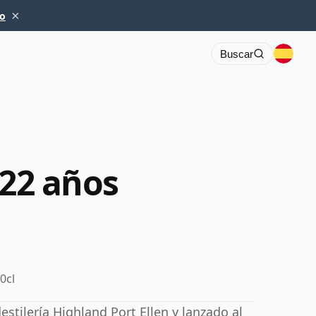
×
io
Buscar
 22 años
0cl
stilería Highland Port Ellen y lanzado al