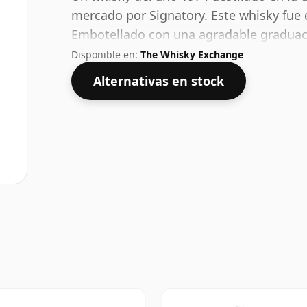
mercado por Signatory. Este whisky fue
Embotellado con una agradable graduaci
una botella de 70 cl.
Disponible en:
The Whisky Exchange
Alternativas en stock