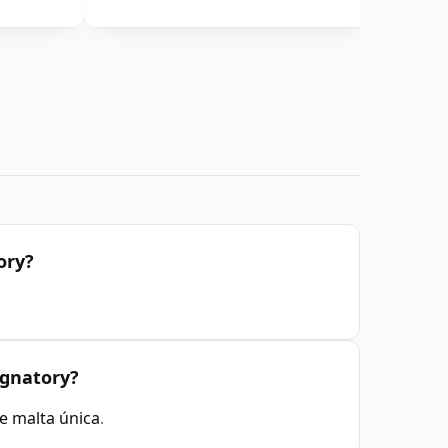
ory?
ignatory?
e malta única
.