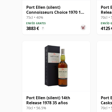
Port Ellen (silent)
Port E
Connoisseurs Choice 1970 17
Relea
años
75cl • 40%
70cl •
ENVÍO GRATIS
ENVÍO 
3883 €
4125 
?
Port Ellen (silent) 14th
Port 
Release 1978 35 años
Casks
70cl • 56.5%
70cl •