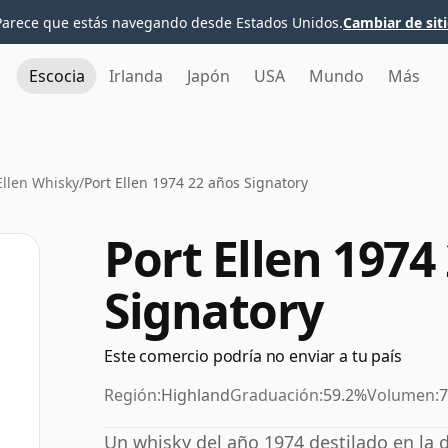
Parece que estás navegando desde Estados Unidos.
Cambiar de sit
Escocia
Irlanda
Japón
USA
Mundo
Más
Ellen Whisky
/
Port Ellen 1974 22 años Signatory
Port Ellen 1974
Signatory
Este comercio podría no enviar a tu país
Región:
Highland
Graduación:
59.2%
Volumen:
7
Un whisky del año 1974 destilado en la de