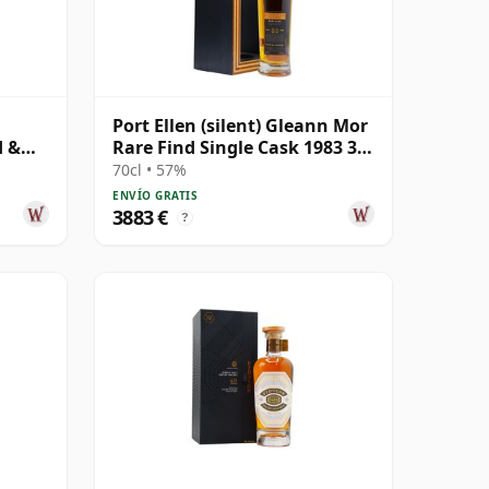
Port Ellen (silent) Gleann Mor
d &
Rare Find Single Cask 1983 33
 35
años
70cl • 57%
ENVÍO GRATIS
3883 €
?