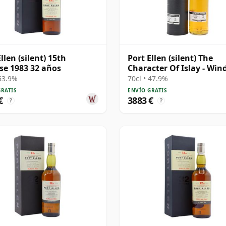
llen (silent) 15th
Port Ellen (silent) The
se 1983 32 años
Character Of Islay - Win
Wave Single Cask # 1983
 53.9%
70cl • 47.9%
años
GRATIS
ENVÍO GRATIS
€
3883 €
?
?