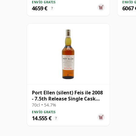
ENVÍO GRATIS
ENVÍO 
4659 €
6067 
?
Port Ellen (silent) Feis ile 2008
- 7.5th Release Single Cask
1981 27 años
70cl • 54.7%
ENVÍO GRATIS
14.555 €
?