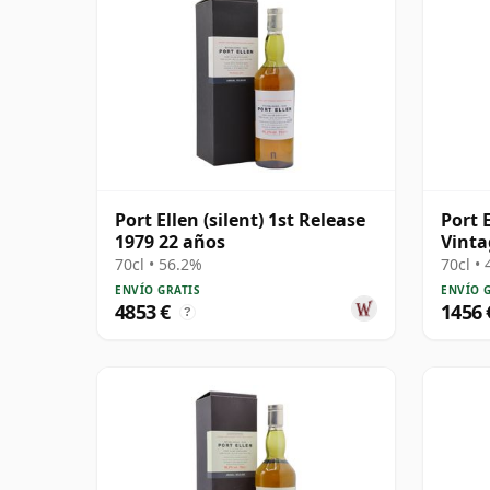
Port Ellen (silent) 1st Release
Port 
1979 22 años
Vinta
Islay
70cl • 56.2%
70cl •
ENVÍO GRATIS
ENVÍO 
4853 €
1456 
?