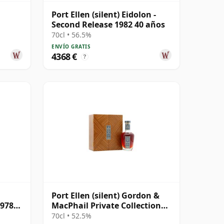
Port Ellen (silent) Eidolon -
Second Release 1982 40 años
70cl • 56.5%
ENVÍO GRATIS
4368 €
?
Port Ellen (silent) Gordon &
1978
MacPhail Private Collection
Single Cask # 1981 42 años
70cl • 52.5%