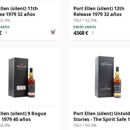
llen (silent) 11th
Port Ellen (silent) 12th
se 1979 32 años
Release 1979 32 años
 53.9%
70cl • 52.5%
GRATIS
ENVÍO GRATIS
€
4368 €
?
?
Ellen (silent) 9 Rogue
Port Ellen (silent) Untold
 1979 40 años
Stories - The Spirit Safe 
39 años
 50.9%
70cl • 50.9%