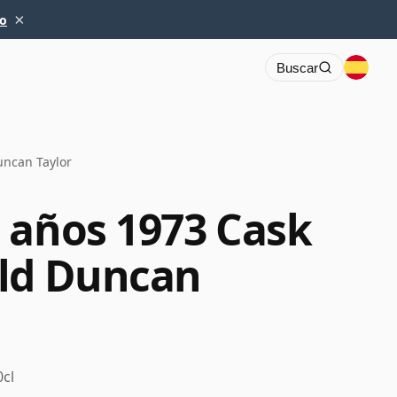
×
io
Buscar
uncan Taylor
 años 1973 Cask
uld Duncan
0cl