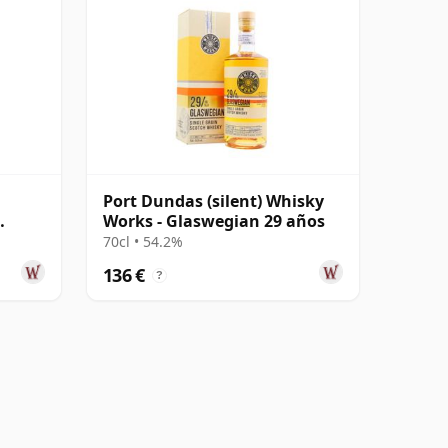
Port Dundas (silent) Whisky
Works - Glaswegian 29 años
le
70cl • 54.2%
136 €
?