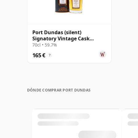
Port Dundas (silent)
Signatory Vintage Cask
Strength Collection Single
70cl • 59.7%
1995 28 años
165 €
?
DÓNDE COMPRAR PORT DUNDAS