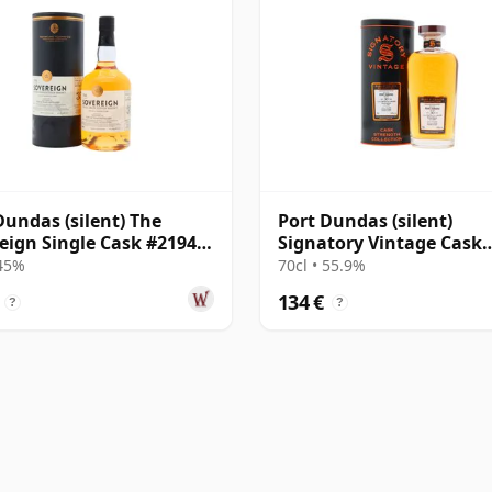
Dundas (silent) The
Port Dundas (silent)
eign Single Cask #21946
Signatory Vintage Cask
35 años
Strength Collection Sing
 45%
70cl • 55.9%
1995 30 años
134 €
?
?