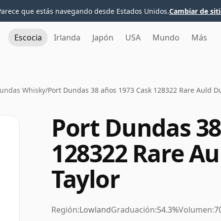
Parece que estás navegando desde Estados Unidos.
Cambiar de sit
Escocia
Irlanda
Japón
USA
Mundo
Más
Dundas Whisky
/
Port Dundas 38 años 1973 Cask 128322 Rare Auld D
Port Dundas 38
128322 Rare A
Taylor
Región:
Lowland
Graduación:
54.3%
Volumen:
7