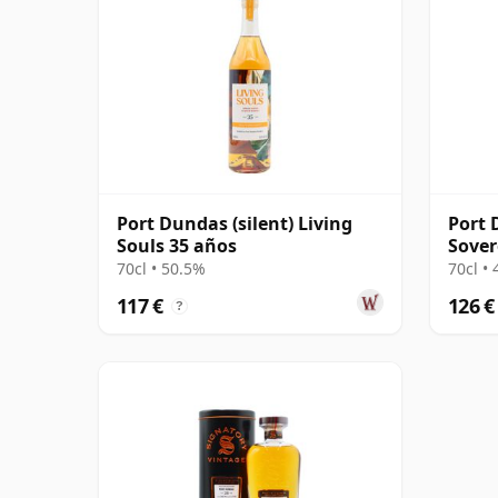
Port Dundas (silent) Living
Port 
Souls 35 años
Sover
1990 
70cl • 50.5%
70cl •
117 €
126 €
?