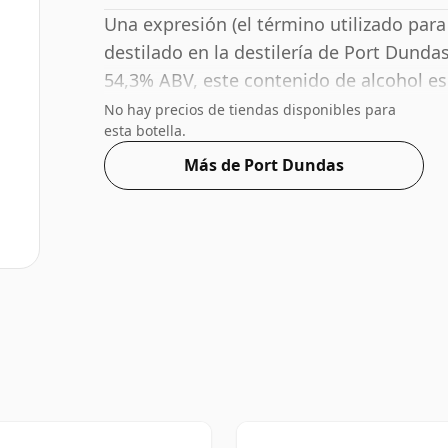
Una expresión (el término utilizado par
destilado en la destilería de Port Dunda
54,3% ABV, este contenido de alcohol e
tamaño estándar de 70 cl.
No hay precios de tiendas disponibles para
esta botella.
Más de Port Dundas