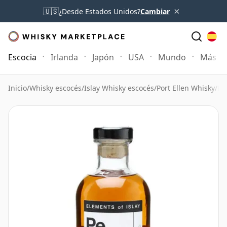
×
🇺🇸
¿Desde Estados Unidos?
Cambiar
Escocia
Irlanda
Japón
USA
Mundo
Más
Inicio
/
Whisky escocés
/
Islay Whisky escocés
/
Port Ellen Whisky
/
Pe