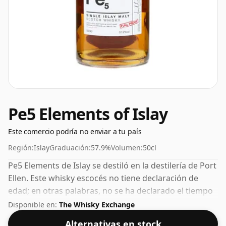
Pe5 Elements of Islay
Este comercio podría no enviar a tu país
Región:
Islay
Graduación:
57.9%
Volumen:
50cl
Pe5 Elements de Islay se destiló en la destilería de Port
Ellen. Este whisky escocés no tiene declaración de
edad; en otras palabras, no se ha declarado el tiempo
que el licor en la botella estuvo madurado. El tamaño
Disponible en:
The Whisky Exchange
de la botella de este whisky con 57,9% ABV es
Alternativas en stock