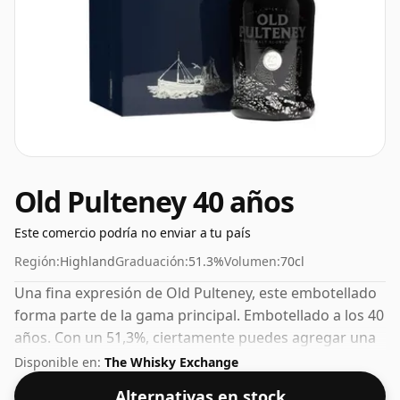
Old Pulteney 40 años
Este comercio podría no enviar a tu país
Región:
Highland
Graduación:
51.3%
Volumen:
70cl
Una fina expresión de Old Pulteney, este embotellado
forma parte de la gama principal. Embotellado a los 40
años. Con un 51,3%, ciertamente puedes agregar una
o dos gotas de agua decente a este whisky para
Disponible en:
The Whisky Exchange
realzar la textura y abrir el espíritu.
Alternativas en stock