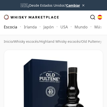
×
🇺🇸
¿Desde Estados Unidos?
Cambiar
Escocia
Irlanda
Japón
USA
Mundo
Más
Inicio
/
Whisky escocés
/
Highland Whisky escocés
/
Old Pulteney W