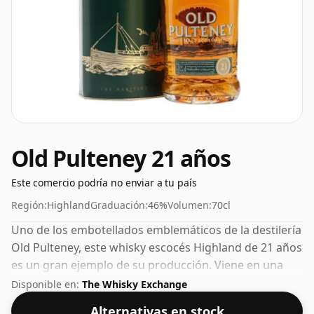
Old Pulteney 21 años
Este comercio podría no enviar a tu país
Región:
Highland
Graduación:
46%
Volumen:
70cl
Uno de los embotellados emblemáticos de la destilería
Old Pulteney, este whisky escocés Highland de 21 años
es un gran ejemplo de su producción. Viene en una
botella normal de 70 cl y se embotella con un ABV
Disponible en:
The Whisky Exchange
saludable del 46%.
Alternativas en stock