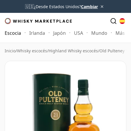
×
🇺🇸
¿Desde Estados Unidos?
Cambiar
Escocia
Irlanda
Japón
USA
Mundo
Más
Inicio
/
Whisky escocés
/
Highland Whisky escocés
/
Old Pulteney W